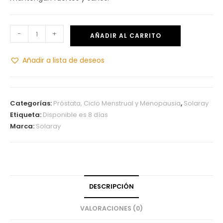
-
+
AÑADIR AL CARRITO
Añadir a lista de deseos
Categorías:
Próstata, Ciclo Menstrual y Menopausia
,
Solaray
Etiqueta:
Disponible es 8 días
Marca:
Solaray
DESCRIPCIÓN
VALORACIONES (0)