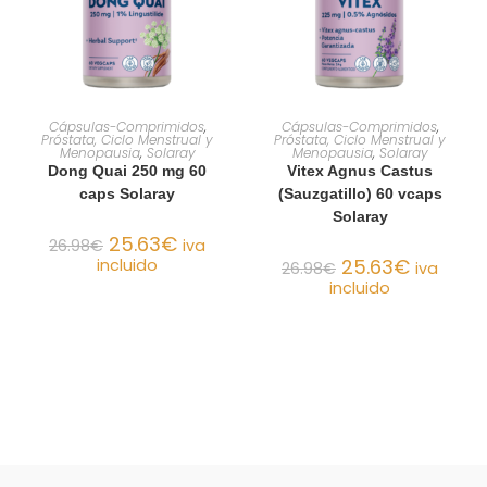
AÑADIR AL CARRITO
AÑADIR AL CARRITO
Cápsulas-Comprimidos
,
Cápsulas-Comprimidos
,
Próstata, Ciclo Menstrual y
Próstata, Ciclo Menstrual y
Menopausia
,
Solaray
Menopausia
,
Solaray
Dong Quai 250 mg 60
Vitex Agnus Castus
caps Solaray
(Sauzgatillo) 60 vcaps
Solaray
25.63
€
26.98
€
iva
25.63
€
incluido
26.98
€
iva
incluido