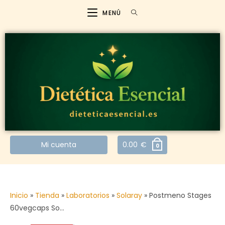
MENÚ
Mi cuenta
0.00
€
0
Inicio
»
Tienda
»
Laboratorios
»
Solaray
»
Postmeno Stages
60vegcaps So…