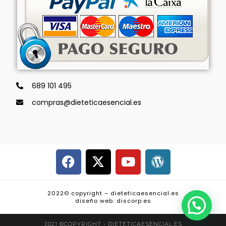
689 101 495
compras@dieteticaesencial.es
2022© copyright – dieteticaesencial.es
diseño web: discorp.es
2021 ©COPYRIGHT - DIETETICAESENCIAL.ES