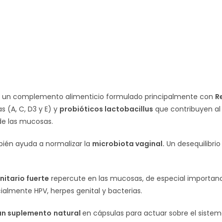
 un complemento alimenticio formulado principalmente con
Re
s (A, C, D3 y E) y
probióticos lactobacillus
que contribuyen al
e las mucosas.
ién ayuda a normalizar la
microbiota vaginal.
Un desequilibrio
itario fuerte
repercute en las mucosas, de especial importanci
almente HPV, herpes genital y bacterias.
un suplemento
natural
en cápsulas para actuar sobre el siste