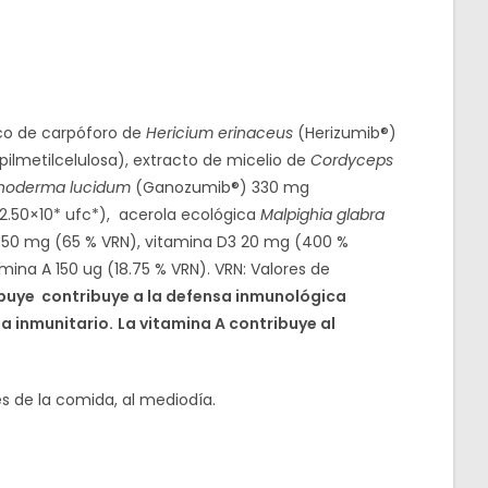
co de carpóforo de
Hericium erinaceus
(Herizumib®)
pilmetilcelulosa), extracto de micelio de
Cordyceps
noderma lucidum
(Ganozumib®) 330 mg
 2.50×10* ufc*), acerola ecológica
Malpighia glabra
6.50 mg (65 % VRN), vitamina D3 20 mg (400 %
amina A 150 ug (18.75 % VRN). VRN: Valores de
ribuye contribuye a la defensa inmunológica
a inmunitario.
La vitamina A contribuye al
s de la comida, al mediodía.