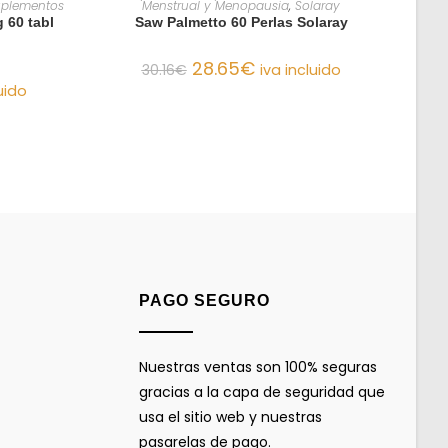
plementos
Menstrual y Menopausia
,
Solaray
 60 tabl
Saw Palmetto 60 Perlas Solaray
28.65
€
30.16
€
iva incluido
uido
PAGO SEGURO
Nuestras ventas son 100% seguras
gracias a la capa de seguridad que
usa el sitio web y nuestras
pasarelas de pago.