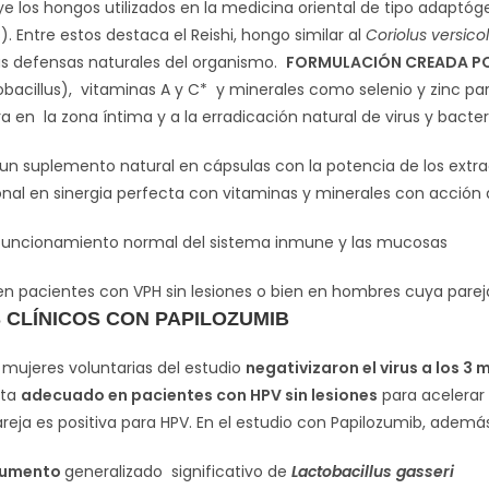
ye los hongos utilizados en la medicina oriental de tipo adaptó
. Entre estos destaca el Reishi, hongo similar al
Coriolus versico
as defensas naturales del organismo.
FORMULACIÓN CREADA PO
tobacillus), vitaminas A y C* y minerales como selenio y zinc p
a en la zona íntima y a la erradicación natural de virus y bacter
n suplemento natural en cápsulas con la potencia de los extrac
onal en sinergia perfecta con vitaminas y minerales con acción
 funcionamiento normal del sistema inmune y las mucosas
n pacientes con VPH sin lesiones o bien en hombres cuya pareja
 CLÍNICOS CON PAPILOZUMIB
s mujeres voluntarias del estudio
negativizaron el virus a los 3
lta
adecuado en pacientes con HPV sin lesiones
para acelerar 
eja es positiva para HPV. En el estudio con Papilozumib, además
umento
generalizado significativo de
Lactobacillus gasseri