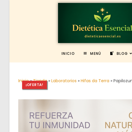
INICIO
MENÚ
BLOG
Inicio
»
Tienda
»
Laboratorios
»
Hifas da Terra
»
Papilozu
¡OFERTA!