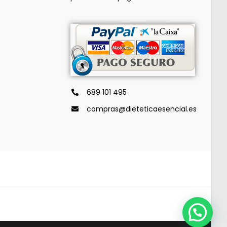
689 101 495
compras@dieteticaesencial.es