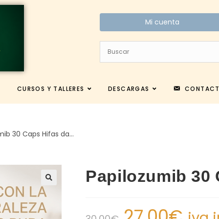
Mi cuenta
CURSOS Y TALLERES
DESCARGAS
CONTAC
mib 30 Caps Hifas da…
Papilozumib 30 
27.00
€
iva 
30.00
€