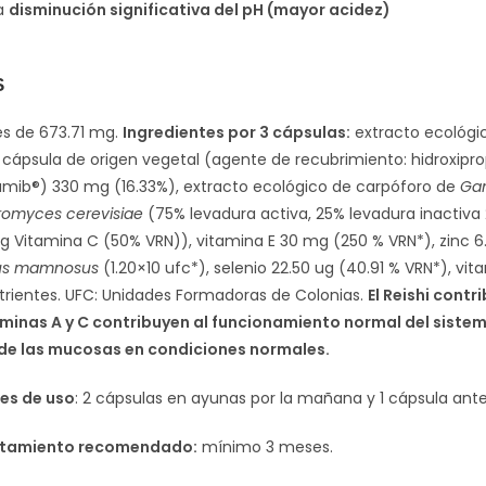
na
disminución significativa del pH (mayor acidez)
S
es de 673.71 mg.
Ingredientes por 3 cápsulas:
extracto ecológi
cápsula de origen vegetal (agente de recubrimiento: hidroxipro
mib®) 330 mg (16.33%), extracto ecológico de carpóforo de
Ga
omyces cerevisiae
(75% levadura activa, 25% levadura inactiva
 Vitamina C (50% VRN)), vitamina E 30 mg (250 % VRN*), zinc 
lus mamnosus
(1.20×10 ufc*), selenio 22.50 ug (40.91 % VRN*), vit
trientes. UFC: Unidades Formadoras de Colonias.
El Reishi cont
aminas A y C contribuyen al funcionamiento normal del sistem
e las mucosas en condiciones normales.
s de uso
: 2 cápsulas en ayunas por la mañana y 1 cápsula ante
ratamiento recomendado:
mínimo 3 meses.