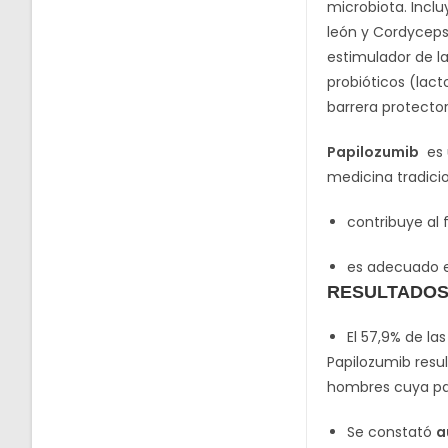
microbiota. Inclu
león y Cordyceps)
estimulador de l
probióticos (lac
barrera protector
Papilozumib
es u
medicina tradici
contribuye al
es adecuado e
RESULTADOS
El 57,9% de la
Papilozumib resu
hombres cuya par
Se constató
a