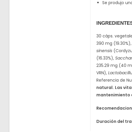
Se produjo u
INGREDIENTE
30 cáps. vegetal
390 mg (19.30%), 
sinensis
(Cordyzu
(16.33%),
Sacchar
235.29 mg (40 mg
VRN),
Lactobacil
Referencia de Nu
natural.
Las vit
mantenimiento d
Recomendacione
Duración del t