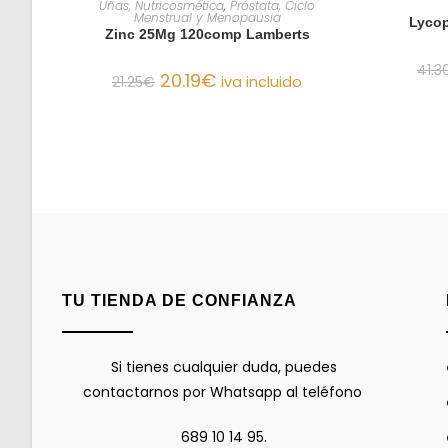
Uñas, Nutricosmética
,
Próstata, Ciclo
Menstrual y Menopausia
Lycop
Zinc 25Mg 120comp Lamberts
41.3
20.19
€
21.25
€
iva incluido
TU TIENDA DE CONFIANZA
Si tienes cualquier duda, puedes
contactarnos por Whatsapp al teléfono
689 10 14 95.