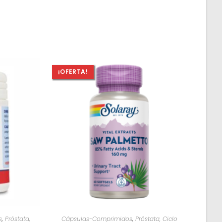
¡OFERTA!
O
AÑADIR AL CARRITO
s
,
Próstata,
Cápsulas-Comprimidos
,
Próstata, Ciclo