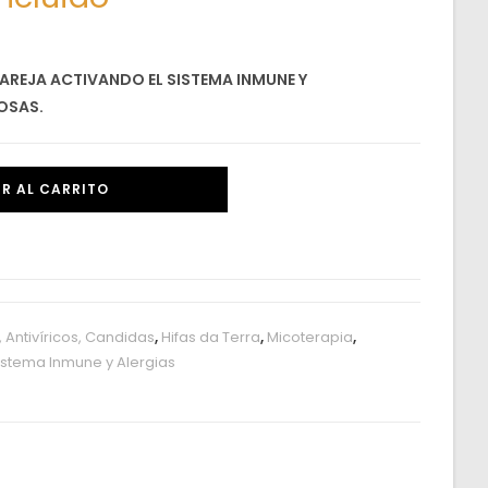
 PAREJA ACTIVANDO EL SISTEMA INMUNE Y
OSAS.
R AL CARRITO
, Antivíricos, Candidas
,
Hifas da Terra
,
Micoterapia
,
istema Inmune y Alergias