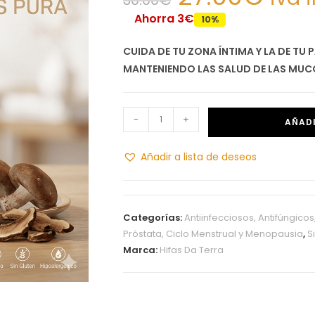
Ahorra 3€
10%
CUIDA DE TU ZONA ÍNTIMA Y LA DE TU
MANTENIENDO LAS SALUD DE LAS MUC
-
+
AÑADI
Añadir a lista de deseos
Categorías:
Antiinfecciosos, Antifúngicos
Próstata, Ciclo Menstrual y Menopausia
,
S
Marca:
Hifas Da Terra