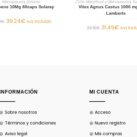
Menopausia
,
Solaray
Ciclo Menstrual y Menopausia
,
Su
ene 10Mg 60caps Solaray
Vitex Agnus Castus 1000 mg
Lamberts
39.24
€
0
€
iva incluido
31.49
€
33.15
€
iva incl
INFORMACIÓN
MI CUENTA
Sobre nosotros
Acceso
Términos y condiciones
Nuevo registro
Aviso legal
Mis compras