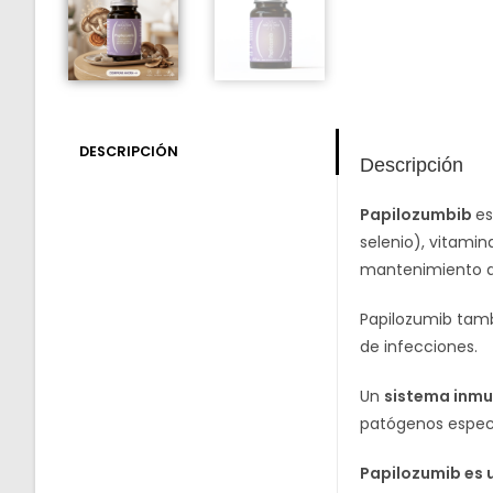
DESCRIPCIÓN
Descripción
Papilozumbib
es
selenio), vitamina
mantenimiento d
Papilozumib tamb
de infecciones.
Un
sistema inmun
patógenos especi
Papilozumib es 