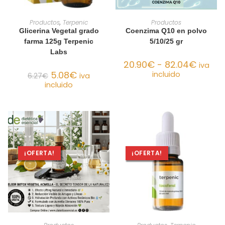
AÑADIR AL CARRITO
SELECCIONAR OPCIONES
Productos
,
Terpenic
Productos
Glicerina Vegetal grado
Coenzima Q10 en polvo
farma 125g Terpenic
5/10/25 gr
Labs
20.90
€
-
82.04
€
iva
5.08
€
incluido
6.27
€
iva
incluido
¡OFERTA!
¡OFERTA!
SELECCIONAR OPCIONES
SELECCIONAR OPCIONES