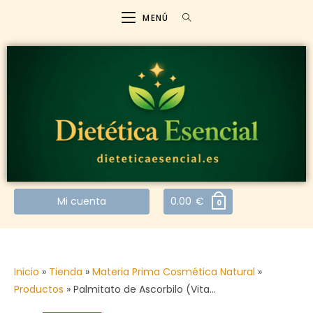
MENÚ
Mi cuenta
0.00
€
0
Inicio
»
Tienda
»
Materia Prima Cosmética Natural
»
Productos
»
Palmitato de Ascorbilo (Vita…