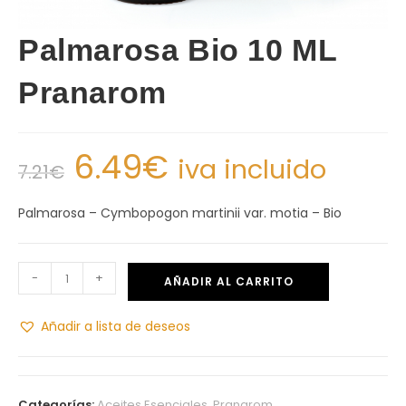
Palmarosa Bio 10 ML
Pranarom
6.49
€
iva incluido
7.21
€
Palmarosa – Cymbopogon martinii var. motia – Bio
-
+
AÑADIR AL CARRITO
Añadir a lista de deseos
Categorías:
Aceites Esenciales
,
Pranarom