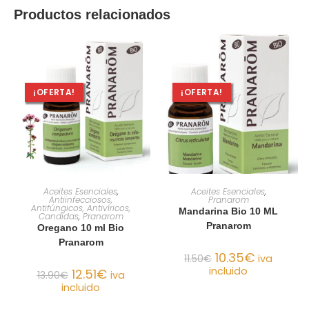
Productos relacionados
¡OFERTA!
¡OFERTA!
AÑADIR AL CARRITO
AÑADIR AL CARRITO
Aceites Esenciales
,
Aceites Esenciales
,
Antiinfecciosos,
Pranarom
Antifúngicos, Antivíricos,
Mandarina Bio 10 ML
Candidas
,
Pranarom
Pranarom
Oregano 10 ml Bio
Pranarom
10.35
€
11.50
€
iva
incluido
12.51
€
13.90
€
iva
incluido