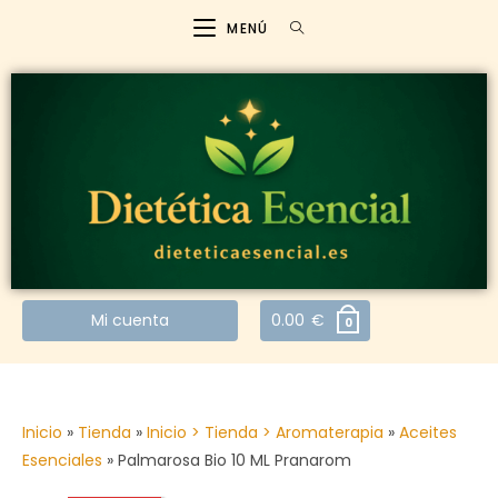
MENÚ
Mi cuenta
0.00
€
0
Inicio
»
Tienda
»
Inicio > Tienda > Aromaterapia
»
Aceites
Esenciales
»
Palmarosa Bio 10 ML Pranarom