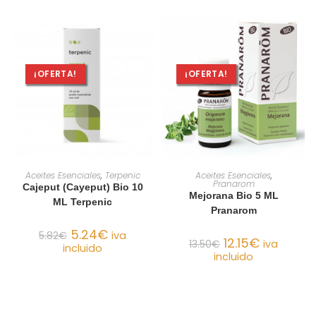
¡OFERTA!
¡OFERTA!
AÑADIR AL CARRITO
AÑADIR AL CARRITO
Aceites Esenciales
,
Terpenic
Aceites Esenciales
,
Pranarom
Cajeput (Cayeput) Bio 10
Mejorana Bio 5 ML
ML Terpenic
Pranarom
5.24
€
5.82
€
iva
12.15
€
13.50
€
iva
incluido
incluido