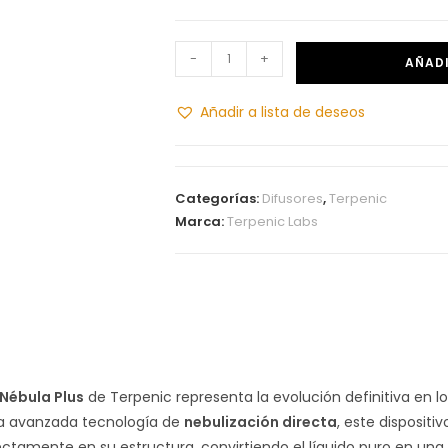
-
+
AÑADI
Añadir a lista de deseos
Categorías:
Difusores
,
Terpenic
Marca:
Terpenic Labs
Nébula Plus
de Terpenic representa la evolución definitiva en lo
a avanzada tecnología de
nebulización directa
, este dispositi
ctamente en su estructura, convirtiendo el líquido puro en una 