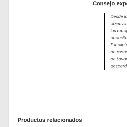
Consejo exp
Desde la
objetivo
los rece
necesit
Eucalipt
de monot
de
Lava
desperdi
Productos relacionados