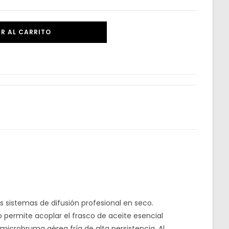
R AL CARRITO
s sistemas de difusión profesional en seco.
vo permite acoplar el frasco de aceite esencial
microbruma aérea fría de alta persistencia. Al