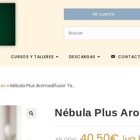
Mi cuenta
CURSOS Y TALLERES
DESCARGAS
CONTAC
res
»
Nébula Plus Aromadifusor Te…
Nébula Plus Aro
40.50
€
iva 
45.00
€