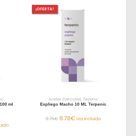
¡OFERTA!
O
AÑADIR AL CARRITO
ic
Aceites Esenciales
,
Terpenic
 100 ml
Espliego Macho 10 ML Terpenic
8.78
€
9.75
€
iva incluido
luido