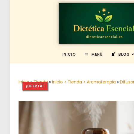
INICIO
MENÚ
BLOG
Inicio
»
Tienda
»
Inicio > Tienda > Aromaterapia
»
Difuso
¡OFERTA!