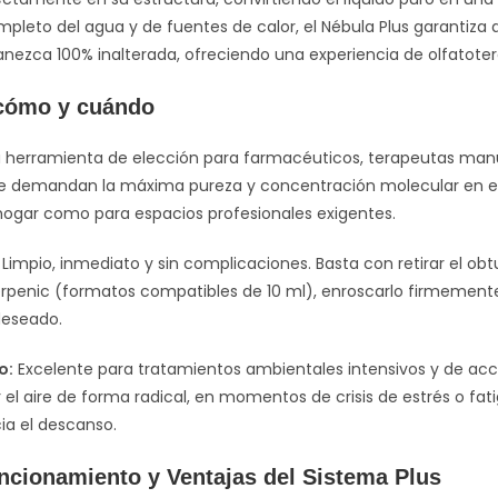
mpleto del agua y de fuentes de calor, el Nébula Plus garantiza
nezca 100% inalterada, ofreciendo una experiencia de olfatoter
 cómo y cuándo
 herramienta de elección para farmacéuticos, terapeutas manual
 demandan la máxima pureza y concentración molecular en el 
 hogar como para espacios profesionales exigentes.
Limpio, inmediato y sin complicaciones. Basta con retirar el ob
rpenic (formatos compatibles de 10 ml), enroscarlo firmemente 
deseado.
o:
Excelente para tratamientos ambientales intensivos y de acció
r el aire de forma radical, en momentos de crisis de estrés o fat
ia el descanso.
ncionamiento y Ventajas del Sistema Plus