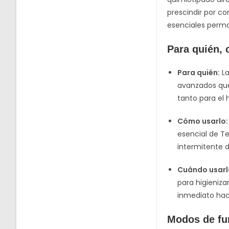
prescindir por co
esenciales perma
Para quién,
Para quién:
La
avanzados que
tanto para el
Cómo usarlo:
esencial de Te
intermitente 
Cuándo usarl
para higieniza
inmediato hac
Modos de fu