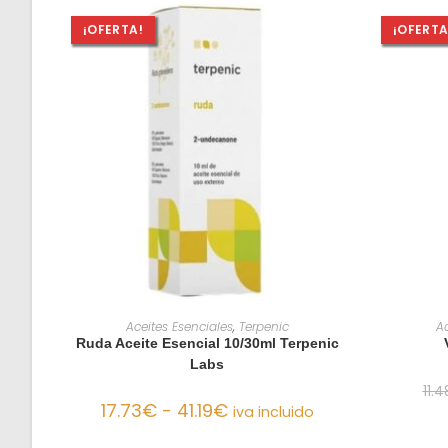
¡OFERTA!
¡OFERTA
SELECCIONAR OPCIONES
Aceites Esenciales
,
Terpenic
Ac
Ruda Aceite Esencial 10/30ml Terpenic
Labs
11.4
17.73
€
-
41.19
€
iva incluido