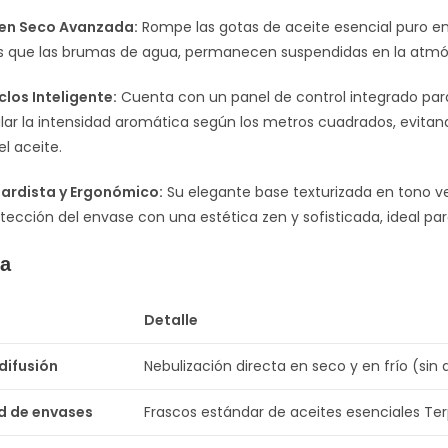
 en Seco Avanzada:
Rompe las gotas de aceite esencial puro en 
as que las brumas de agua, permanecen suspendidas en la atm
clos Inteligente:
Cuenta con un panel de control integrado para
r la intensidad aromática según los metros cuadrados, evitando
l aceite.
ardista y Ergonómico:
Su elegante base texturizada en tono v
ección del envase con una estética zen y sofisticada, ideal par
ca
Detalle
difusión
Nebulización directa en seco y en frío (sin 
d de envases
Frascos estándar de aceites esenciales Ter