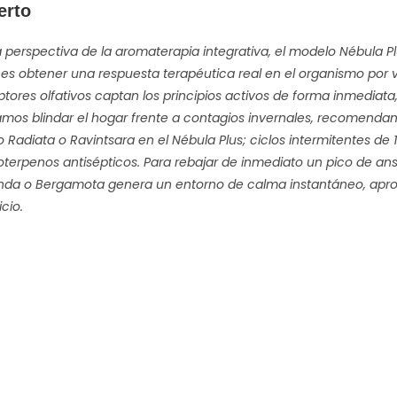
erto
 perspectiva de la aromaterapia integrativa, el modelo Nébula P
 es obtener una respuesta terapéutica real en el organismo por vía
ptores olfativos captan los principios activos de forma inmediata,
amos blindar el hogar frente a contagios invernales, recomend
o Radiata
o
Ravintsara
en el Nébula Plus; ciclos intermitentes de
erpenos antisépticos. Para rebajar de inmediato un pico de ansie
nda
o
Bergamota
genera un entorno de calma instantáneo, aprov
cio.