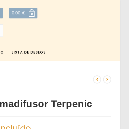
0.00
€
0
TO
LISTA DE DESEOS
madifusor Terpenic
incluido