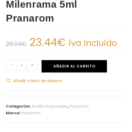
Milenrama 5ml
Pranarom
23.44
€
iva incluido
26.04
€
-
+
AÑADIR AL CARRITO
Añadir a lista de deseos
Categorías:
Aceites Esenciales
,
Pranarom
Marca:
Pranarom