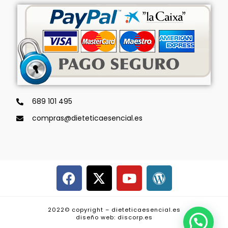
689 101 495
compras@dieteticaesencial.es
2022© copyright – dieteticaesencial.es
diseño web: discorp.es