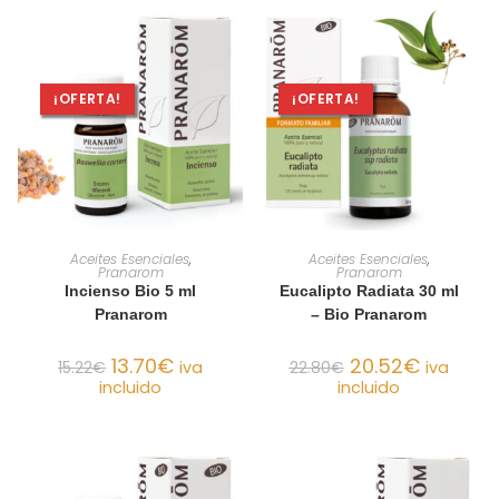
¡OFERTA!
¡OFERTA!
AÑADIR AL CARRITO
AÑADIR AL CARRITO
Aceites Esenciales
,
Aceites Esenciales
,
Pranarom
Pranarom
Incienso Bio 5 ml
Eucalipto Radiata 30 ml
Pranarom
– Bio Pranarom
13.70
€
20.52
€
15.22
€
iva
22.80
€
iva
incluido
incluido