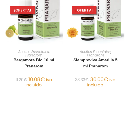
¡OFERTA!
¡OFERTA!
AÑADIR AL CARRITO
AÑADIR AL CARRITO
Aceites Esenciales
,
Aceites Esenciales
,
Pranarom
Pranarom
Bergamota Bio 10 ml
Siempreviva Amarilla 5
Pranarom
ml Pranarom
10.08
€
30.00
€
11.20
€
iva
33.33
€
iva
incluido
incluido