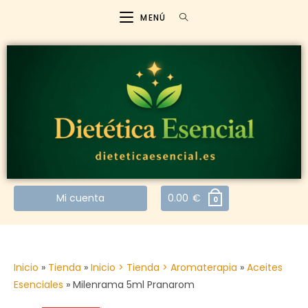
MENÚ
Mi cuenta
0.00
€
0
Inicio
»
Tienda
»
Inicio > Tienda > Aromaterapia
»
Aceites
Esenciales
»
Milenrama 5ml Pranarom