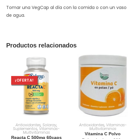
Tomar una VegCap al día con la comida o con un vaso
de agua.
Productos relacionados
¡OFERTA!
AÑADIR AL CARRITO
AÑADIR AL CARRITO
Antioxidantes
,
Solaray
,
Antioxidantes
,
Vitaminas-
Suplementos
,
Vitaminas-
Multivitaminas
Multivitaminas
Vitamina C Polvo
Reacta C 500mg 60caps