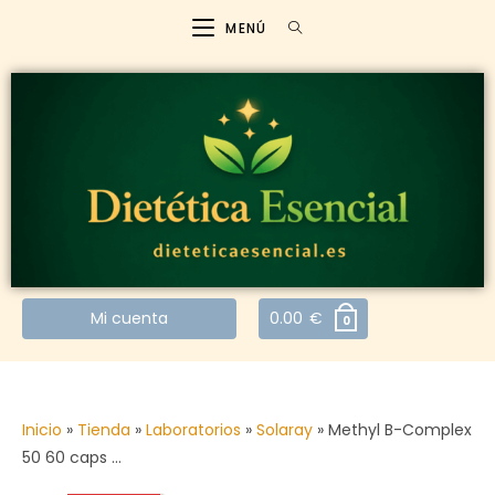
MENÚ
Mi cuenta
0.00
€
0
Inicio
»
Tienda
»
Laboratorios
»
Solaray
»
Methyl B-Complex
50 60 caps …