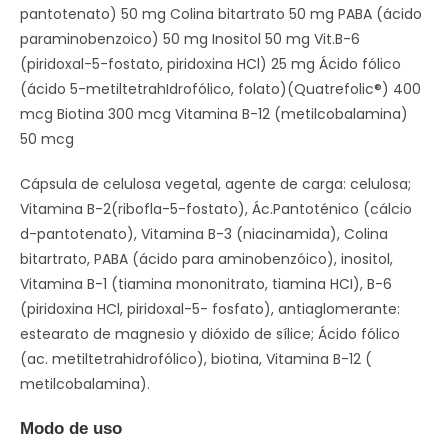
pantotenato) 50 mg Colina bitartrato 50 mg PABA (ácido
paraminobenzoico) 50 mg Inositol 50 mg Vit.B-6
(piridoxal-5-fostato, piridoxina HCl) 25 mg Ácido fólico
(ácido 5-metiltetrahIdrofólico, folato)(Quatrefolic®) 400
mcg Biotina 300 mcg Vitamina B-12 (metilcobalamina)
50 mcg
Cápsula de celulosa vegetal, agente de carga: celulosa;
Vitamina B-2(ribofla-5-fostato), Ác.Pantoténico (cálcio
d-pantotenato), Vitamina B-3 (niacinamida), Colina
bitartrato, PABA (ácido para aminobenzóico), inositol,
Vitamina B-1 (tiamina mononitrato, tiamina HCI), B-6
(piridoxina HCl, piridoxal-5- fosfato), antiaglomerante:
estearato de magnesio y dióxido de sílice; Ácido fólico
(ac. metiltetrahidrofólico), biotina, Vitamina B-12 (
metilcobalamina).
Modo de uso