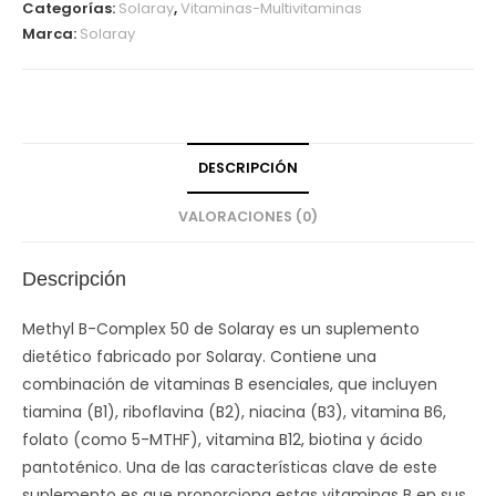
Categorías:
Solaray
,
Vitaminas-Multivitaminas
Marca:
Solaray
DESCRIPCIÓN
VALORACIONES (0)
Descripción
Methyl B-Complex 50 de Solaray es un suplemento
dietético fabricado por Solaray. Contiene una
combinación de vitaminas B esenciales, que incluyen
tiamina (B1), riboflavina (B2), niacina (B3), vitamina B6,
folato (como 5-MTHF), vitamina B12, biotina y ácido
pantoténico. Una de las características clave de este
suplemento es que proporciona estas vitaminas B en sus