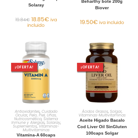
Beharthy bote 200g
Solaray
Biover
18.85
€
19.84
€
iva
19.50
€
iva incluido
incluido
¡OFERTA!
¡OFERTA!
AÑADIR AL CARRITO
AÑADIR AL CARRITO
Antioxidantes
,
Cuidado
Ácidos Grasos
,
Solgar
,
Ocular
,
Pelo, Piel, Uñas,
Vitaminas-Multivitaminas
Nutricosmética
,
Sistema
Aceite Higado Bacalo
Inmune y Alergias
,
Solaray
,
Suplementos
,
Vitaminas-
Cod Liver Oil SinGluten
Multivitaminas
100caps Solgar
Vitamina-A 60caps