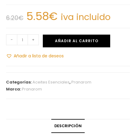
5.58
€
iva incluido
6.20
€
-
+
AÑADIR AL CARRITO
Añadir a lista de deseos
Categorías:
Aceites Esenciales
,
Pranarom
Marca:
Pranarom
DESCRIPCIÓN