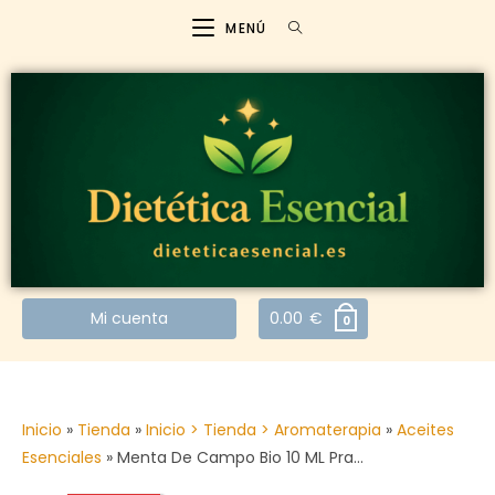
MENÚ
Mi cuenta
0.00
€
0
Inicio
»
Tienda
»
Inicio > Tienda > Aromaterapia
»
Aceites
Esenciales
»
Menta De Campo Bio 10 ML Pra…