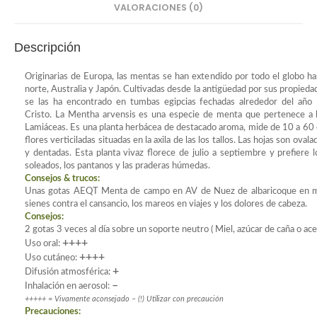
VALORACIONES (0)
Descripción
Originarias de Europa, las mentas se han extendido por todo el globo h
norte, Australia y Japón. Cultivadas desde la antigüedad por sus propieda
se las ha encontrado en tumbas egipcias fechadas alrededor del añ
Cristo. La Mentha arvensis es una especie de menta que pertenece a la
Lamiáceas. Es una planta herbácea de destacado aroma, mide de 10 a 60 
flores verticiladas situadas en la axila de las los tallos. Las hojas son oval
y dentadas. Esta planta vivaz florece de julio a septiembre y prefiere 
soleados, los pantanos y las praderas húmedas.
Consejos & trucos:
Unas gotas AEQT Menta de campo en AV de Nuez de albaricoque en ma
sienes contra el cansancio, los mareos en viajes y los dolores de cabeza.
Consejos:
2 gotas 3 veces al día sobre un soporte neutro ( Miel, azúcar de caña o ace
++++
Uso oral:
++++
Uso cutáneo:
+
Difusión atmosférica:
–
Inhalación en aerosol:
+++++ = Vivamente aconsejado – (!) Utilizar con precaución
Precauciones: