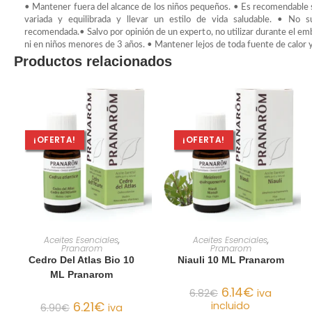
• Mantener fuera del alcance de los niños pequeños. • Es recomendable 
variada y equilibrada y llevar un estilo de vida saludable. • No s
recomendada.• Salvo por opinión de un experto, no utilizar durante el emb
ni en niños menores de 3 años. • Mantener lejos de toda fuente de calor y
Productos relacionados
¡OFERTA!
¡OFERTA!
AÑADIR AL CARRITO
AÑADIR AL CARRITO
Aceites Esenciales
,
Aceites Esenciales
,
Pranarom
Pranarom
Cedro Del Atlas Bio 10
Niauli 10 ML Pranarom
ML Pranarom
6.14
€
6.82
€
iva
6.21
€
incluido
6.90
€
iva