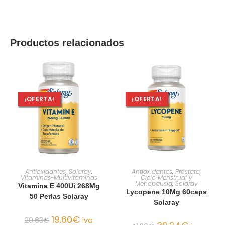
Productos relacionados
¡OFERTA!
¡OFERTA!
AÑADIR AL CARRITO
AÑADIR AL CARRITO
Antioxidantes
,
Solaray
,
Antioxidantes
,
Próstata,
Vitaminas-Multivitaminas
Ciclo Menstrual y
Menopausia
,
Solaray
Vitamina E 400Ui 268Mg
Lycopene 10Mg 60caps
50 Perlas Solaray
Solaray
19.60
€
20.63
€
iva