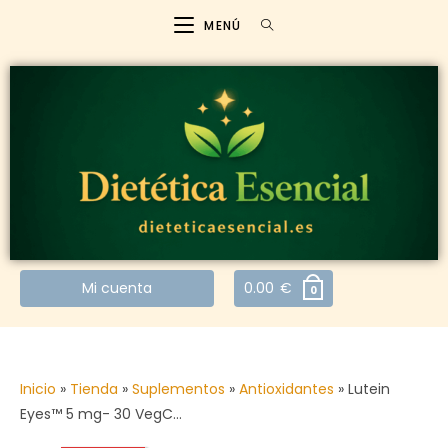
MENÚ
Mi cuenta
0.00
€
0
Inicio
»
Tienda
»
Suplementos
»
Antioxidantes
»
Lutein
Eyes™ 5 mg- 30 VegC…