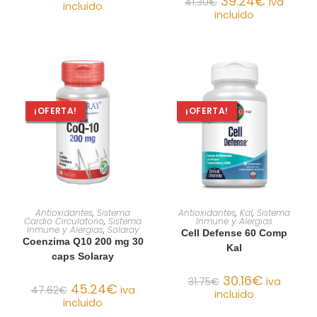
39.24
€
41.30
€
iva
incluido
incluido
¡OFERTA!
¡OFERTA!
AÑADIR AL CARRITO
AÑADIR AL CARRITO
Antioxidantes
,
Sistema
Antioxidantes
,
Kal
,
Sistema
Cardio Circulatorio
,
Sistema
Inmune y Alergias
Inmune y Alergias
,
Solaray
Cell Defense 60 Comp
Coenzima Q10 200 mg 30
Kal
caps Solaray
30.16
€
31.75
€
iva
45.24
€
47.62
€
iva
incluido
incluido