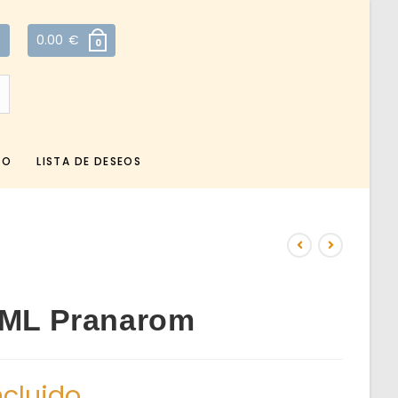
0.00
€
0
TO
LISTA DE DESEOS
0 ML Pranarom
ncluido