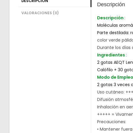
DESCRIPCIÓN
Descripción
VALORACIONES (0)
Descripción
:
Moléculas aromát
Parte destilada:
color verde pálid
Durante los días
Ingredientes
:
2 gotas AEQT Len
Calófilo + 30 got
Modo de Emple
2 gotas 3 veces a
Uso cutáneo: ++
Difusión atmosfér
Inhalación en aer
+++++ = Vivament
Precauciones:
• Mantener fuera 