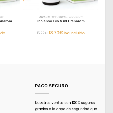
O
AÑADIR AL CARRITO
rom
Aceites Esenciales
,
Pranarom
ranarom
Incienso Bio 5 ml Pranarom
13.70
€
uido
15.22
€
iva incluido
PAGO SEGURO
Nuestras ventas son 100% seguras
gracias a la capa de seguridad que