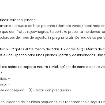
icas: Mirceno, pineno
 rama
Este arbusto de hoja perenne (siempre verde) localizado en
o que dan frutos rojos-negros. Su corteza presenta incisiones res
 calurosos del mes de agosto, impregna la atmósfera de su perf
tisco + 2 gotas AEQT Cedro del Atlas + 2 gotas AEQT Menta de 
as AV de Hipérico para unas piernas ligeras y deshinchadas. Hay q
o
:
l día sobre un soporte neutro ( Miel, azúcar de caña o aceite ve
++
ica: –
osol: –
e aconsejado – (!) Utilizar con precaución
del alcance de los niños pequeños. • Es recomendable seguir una 