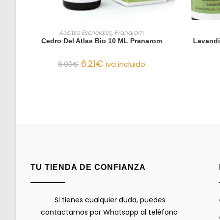
AÑADIR AL CARRITO
Aceites Esenciales
,
Pranarom
Cedro Del Atlas Bio 10 ML Pranarom
Lavandi
6.21
€
6.90
€
iva incluido
TU TIENDA DE CONFIANZA
Si tienes cualquier duda, puedes
contactarnos por Whatsapp al teléfono