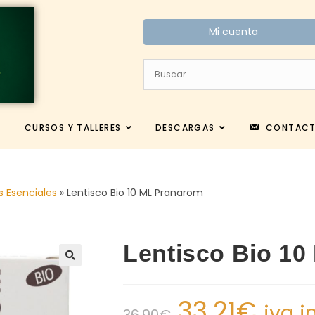
Mi cuenta
CURSOS Y TALLERES
DESCARGAS
CONTAC
s Esenciales
»
Lentisco Bio 10 ML Pranarom
Lentisco Bio 1
33.21
€
iva i
36.90
€