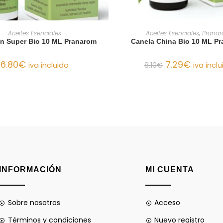
AÑADIR AL CARRITO
AÑADIR AL CARRIT
Aceites Esenciales
Aceites Esenciales
,
Prana
n Super Bio 10 ML Pranarom
Canela China Bio 10 ML P
6.80
€
7.29
€
iva incluido
8.10
€
iva incl
INFORMACIÓN
MI CUENTA
Sobre nosotros
Acceso
Términos y condiciones
Nuevo registro