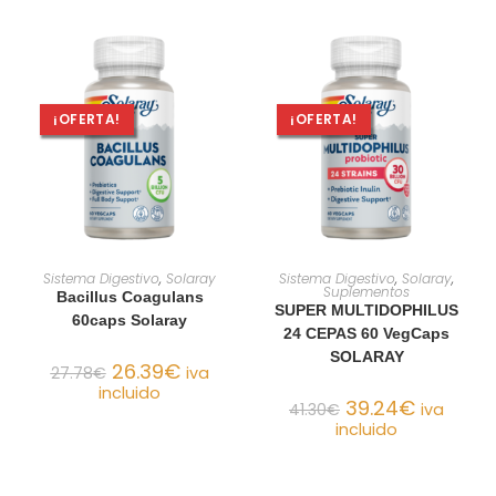
¡OFERTA!
¡OFERTA!
AÑADIR AL CARRITO
AÑADIR AL CARRITO
Sistema Digestivo
,
Solaray
Sistema Digestivo
,
Solaray
,
Suplementos
Bacillus Coagulans
SUPER MULTIDOPHILUS
60caps Solaray
24 CEPAS 60 VegCaps
SOLARAY
26.39
€
27.78
€
iva
incluido
39.24
€
41.30
€
iva
incluido