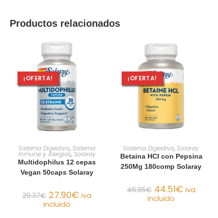
Productos relacionados
¡OFERTA!
¡OFERTA!
AÑADIR AL CARRITO
AÑADIR AL CARRITO
Sistema Digestivo
,
Sistema
Sistema Digestivo
,
Solaray
Inmune y Alergias
,
Solaray
Betaina HCI con Pepsina
Multidophilus 12 cepas
250Mg 180comp Solaray
Vegan 50caps Solaray
44.51
€
46.85
€
iva
27.90
€
29.37
€
iva
incluido
incluido