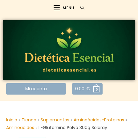
MENÚ
Mi cuenta
0.00
€
0
Inicio
»
Tienda
»
Suplementos
»
Aminoácidos-Proteinas
»
Aminoácidos
»
L-Glutamina Polvo 300g Solaray