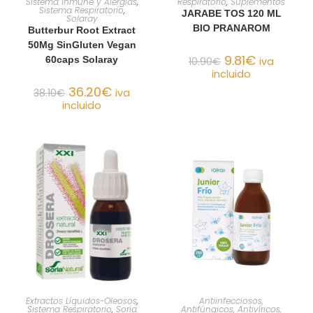
Sistema Inmune y Alergias
,
Respiratorio
,
Suplementos
Sistema Respiratorio
,
JARABE TOS 120 ML
Solaray
BIO PRANAROM
Butterbur Root Extract
50Mg SinGluten Vegan
9.81
€
60caps Solaray
10.90
€
iva
incluido
36.20
€
38.10
€
iva
incluido
AÑADIR AL CARRITO
AÑADIR AL CARRITO
Extractos Líquidos-Oleosos
,
Antiinfecciosos,
Sistema Respiratorio
,
Soria
Antifúngicos, Antivíricos,