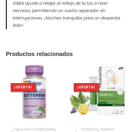
GABA ayuda a relajar el reflejo de la tos a nivel
nervioso, permitiendo un sueño reparador sin
interrupciones. ¡Noches tranquilas para un despertar
feliz!»
Productos relacionados
¡OFERTA!
¡OFERTA!
AÑADIR AL CARRITO
AÑADIR AL CARRITO
Cápsulas-Comprimidos
,
Pranarom
,
Sistema