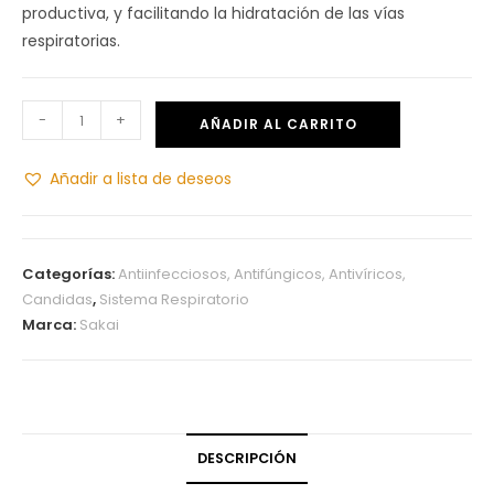
productiva, y facilitando la hidratación de las vías
respiratorias.
-
+
AÑADIR AL CARRITO
Añadir a lista de deseos
Categorías:
Antiinfecciosos, Antifúngicos, Antivíricos,
Candidas
,
Sistema Respiratorio
Marca:
Sakai
DESCRIPCIÓN