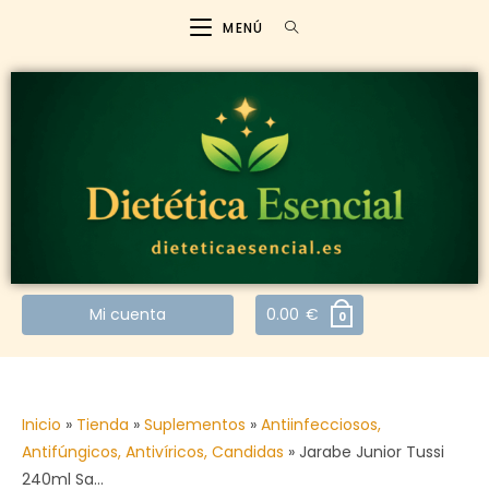
MENÚ
Mi cuenta
0.00
€
0
Inicio
»
Tienda
»
Suplementos
»
Antiinfecciosos,
Antifúngicos, Antivíricos, Candidas
»
Jarabe Junior Tussi
240ml Sa…