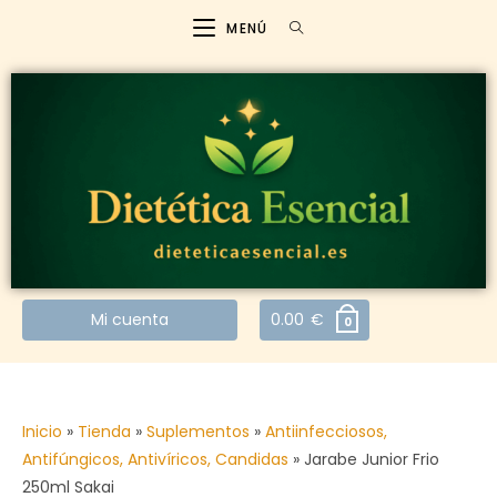
MENÚ
Mi cuenta
0.00
€
0
Inicio
»
Tienda
»
Suplementos
»
Antiinfecciosos,
Antifúngicos, Antivíricos, Candidas
»
Jarabe Junior Frio
250ml Sakai