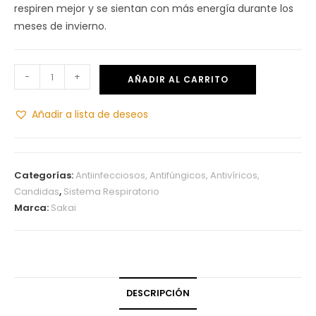
respiren mejor y se sientan con más energía durante los
meses de invierno.
-
+
AÑADIR AL CARRITO
Añadir a lista de deseos
Categorías:
Antiinfecciosos, Antifúngicos, Antivíricos,
Candidas
,
Sistema Respiratorio
Marca:
Sakai
DESCRIPCIÓN