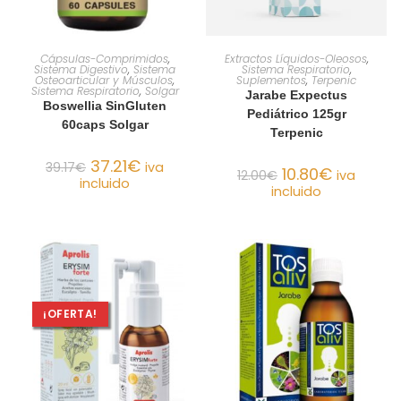
AÑADIR AL CARRITO
AÑADIR AL CARRITO
Cápsulas-Comprimidos
,
Extractos Líquidos-Oleosos
,
Sistema Digestivo
,
Sistema
Sistema Respiratorio
,
Osteoarticular y Músculos
,
Suplementos
,
Terpenic
Sistema Respiratorio
,
Solgar
Jarabe Expectus
Boswellia SinGluten
Pediátrico 125gr
60caps Solgar
Terpenic
37.21
€
39.17
€
iva
10.80
€
12.00
€
iva
incluido
incluido
¡OFERTA!