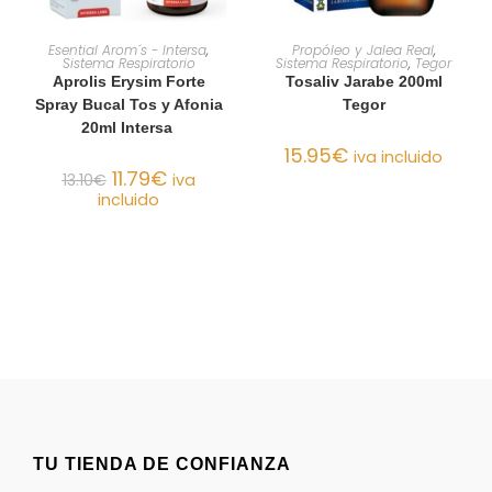
AÑADIR AL CARRITO
AÑADIR AL CARRITO
Esential Arom´s - Intersa
,
Propóleo y Jalea Real
,
Sistema Respiratorio
Sistema Respiratorio
,
Tegor
Aprolis Erysim Forte
Tosaliv Jarabe 200ml
Spray Bucal Tos y Afonia
Tegor
20ml Intersa
15.95
€
iva incluido
11.79
€
13.10
€
iva
incluido
TU TIENDA DE CONFIANZA