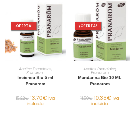
¡OFERTA!
¡OFERTA!
AÑADIR AL CARRITO
AÑADIR AL CARRITO
Aceites Esenciales
,
Aceites Esenciales
,
Pranarom
Pranarom
Incienso Bio 5 ml
Mandarina Bio 10 ML
Pranarom
Pranarom
13.70
€
10.35
€
15.22
€
iva
11.50
€
iva
incluido
incluido