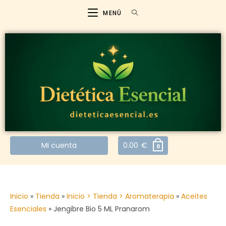
MENÚ
Mi cuenta
0.00
€
0
Inicio
»
Tienda
»
Inicio > Tienda > Aromaterapia
»
Aceites
Esenciales
»
Jengibre Bio 5 ML Pranarom