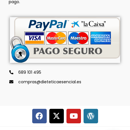
pago.
689 101 495
compras@dieteticaesencial.es