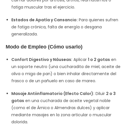
calmar dolores por artrosis, artritis, reumatismos o
fatiga muscular tras el ejercicio.
Estados de Apatía y Cansancio:
Para quienes sufren
de fatiga crónica, falta de energía o desgana
generalizada.
Modo de Empleo (Cómo usarlo)
Confort Digestivo y Náuseas:
Aplicar
1 o 2 gotas
en
un soporte neutro (una cucharadita de miel, aceite de
oliva o miga de pan) o bien inhalar directamente del
frasco o de un pañuelo en caso de mareo.
Masaje Antiinflamatorio (Efecto Calor):
Diluir
2 o 3
gotas
en una cucharada de aceite vegetal noble
(como el de Árnica o Almendras dulces) y aplicar
mediante masajes en la zona articular o muscular
dolorida.