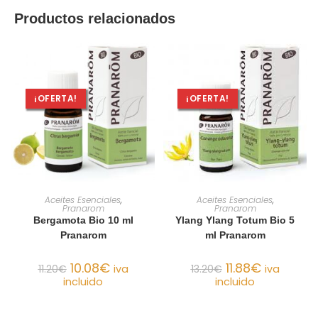
Productos relacionados
¡OFERTA!
¡OFERTA!
AÑADIR AL CARRITO
AÑADIR AL CARRITO
Aceites Esenciales
,
Aceites Esenciales
,
Pranarom
Pranarom
Bergamota Bio 10 ml
Ylang Ylang Totum Bio 5
Pranarom
ml Pranarom
10.08
€
11.88
€
11.20
€
iva
13.20
€
iva
incluido
incluido