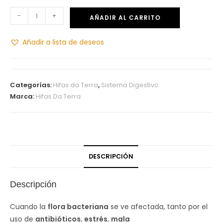
-
+
AÑADIR AL CARRITO
Añadir a lista de deseos
Categorías:
Hifas da Terra
,
Sistema Digestivo
Marca:
Hifas Da Terra
DESCRIPCIÓN
Descripción
Cuando la
flora bacteriana
se ve afectada, tanto por el
uso de
antibióticos
,
estrés
,
mala