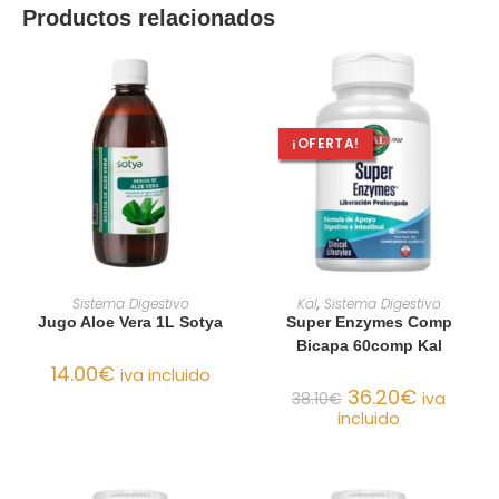
Productos relacionados
¡OFERTA!
AÑADIR AL CARRITO
AÑADIR AL CARRITO
Sistema Digestivo
Kal
,
Sistema Digestivo
Jugo Aloe Vera 1L Sotya
Super Enzymes Comp
Bicapa 60comp Kal
14.00
€
iva incluido
36.20
€
38.10
€
iva
incluido