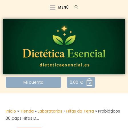
MENÚ
Mi cuenta
0.00
€
0
Inicio
»
Tienda
»
Laboratorios
»
Hifas da Terra
»
Probióticos
30 caps Hifas D…