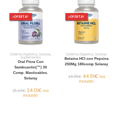
¡OFERTA!
¡OFERTA!
AÑADIR AL CARRITO
AÑADIR AL CARRITO
Sistema Digestivo
,
Solaray
,
Sistema Digestivo
,
Solaray
Suplementos
Betaina HCI con Pepsina
Oral Flora Con
250Mg 180comp Solaray
Sambuactin(™) 30
Comp. Masticables.
44.51
€
46.85
€
iva
Solaray
incluido
24.13
€
25.40
€
iva
incluido