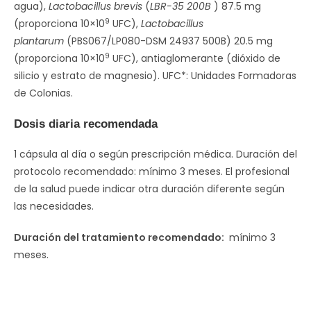
agua),
Lactobacillus brevis
(
LBR-35 200B
) 87.5 mg
9
(proporciona 10×10
UFC),
Lactobacillus
plantarum
(PBS067/LP080-DSM 24937 500B) 20.5 mg
9
(proporciona 10×10
UFC), antiaglomerante (dióxido de
silicio y estrato de magnesio). UFC*: Unidades Formadoras
de Colonias.
Dosis diaria recomendada
1 cápsula al día o según prescripción médica. Duración del
protocolo recomendado: mínimo 3 meses. El profesional
de la salud puede indicar otra duración diferente según
las necesidades.
Duración del tratamiento recomendado:
mínimo 3
meses.