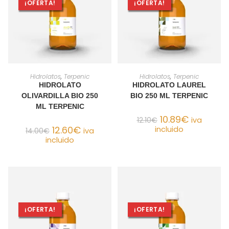
¡OFERTA!
¡OFERTA!
AÑADIR AL CARRITO
AÑADIR AL CARRITO
Hidrolatos
,
Terpenic
Hidrolatos
,
Terpenic
HIDROLATO
HIDROLATO LAUREL
OLIVARDILLA BIO 250
BIO 250 ML TERPENIC
ML TERPENIC
10.89
€
12.10
€
iva
12.60
€
incluido
14.00
€
iva
incluido
¡OFERTA!
¡OFERTA!