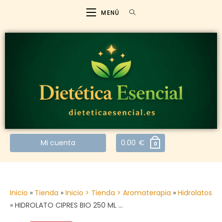
MENÚ
Mi cuenta
0.00
€
0
Inicio
»
Tienda
»
Inicio > Tienda > Aromaterapia
»
Hidrolatos
»
HIDROLATO CIPRES BIO 250 ML …