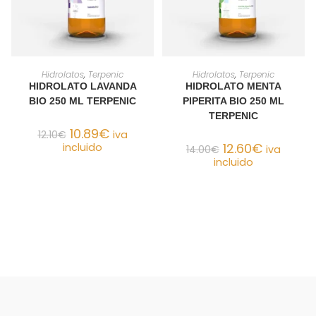
AÑADIR AL CARRITO
AÑADIR AL CARRITO
Hidrolatos
,
Terpenic
Hidrolatos
,
Terpenic
HIDROLATO LAVANDA
HIDROLATO MENTA
BIO 250 ML TERPENIC
PIPERITA BIO 250 ML
TERPENIC
10.89
€
12.10
€
iva
12.60
€
incluido
14.00
€
iva
incluido