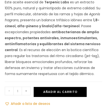
Este aceite esencial de
Terpenic Labs
es un extracto
100% puro, natural y quimiotipado de extrema calidad. Su
perfil molecular, obtenido de las ramas y hojas de
Agonis
fragrans
, presenta un balance trifásico idóneo entre
1,8-
cineol, alfa-pineno y linalol/alfa-terpineol
. Posee
excepcionales propiedades
antibacterianas de amplio
espectro, potentes antivirales, inmunoestimulantes,
antiinflamatorias y equilibrantes del sistema nervioso
central
. Es el recurso de elección en la botica científica
para regular los trastornos del ritmo circadiano (jet-lag),
liberar bloqueos emocionales profundos, reforzar las
defensas en invierno y tratar afecciones cutáneas de
forma sumamente respetuosa con el tejido dérmico.
-
+
AÑADIR AL CARRITO
Añadir a lista de deseos