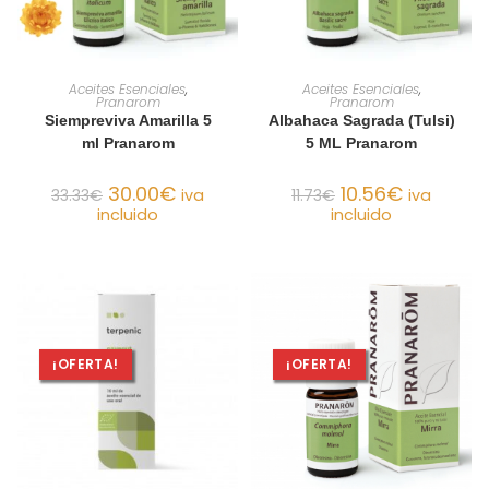
AÑADIR AL CARRITO
AÑADIR AL CARRITO
Aceites Esenciales
,
Aceites Esenciales
,
Pranarom
Pranarom
Siempreviva Amarilla 5
Albahaca Sagrada (Tulsi)
ml Pranarom
5 ML Pranarom
30.00
€
10.56
€
33.33
€
iva
11.73
€
iva
incluido
incluido
¡OFERTA!
¡OFERTA!