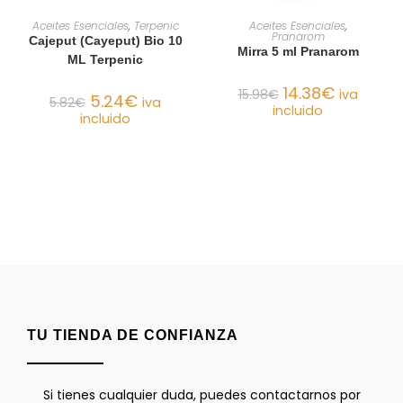
AÑADIR AL CARRITO
AÑADIR AL CARRITO
Aceites Esenciales
,
Terpenic
Aceites Esenciales
,
Pranarom
Cajeput (Cayeput) Bio 10
Mirra 5 ml Pranarom
ML Terpenic
14.38
€
15.98
€
iva
5.24
€
5.82
€
iva
incluido
incluido
TU TIENDA DE CONFIANZA
Si tienes cualquier duda, puedes contactarnos por