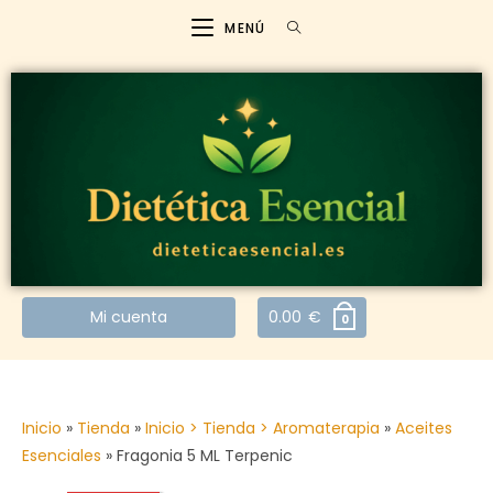
MENÚ
Mi cuenta
0.00
€
0
Inicio
»
Tienda
»
Inicio > Tienda > Aromaterapia
»
Aceites
Esenciales
»
Fragonia 5 ML Terpenic