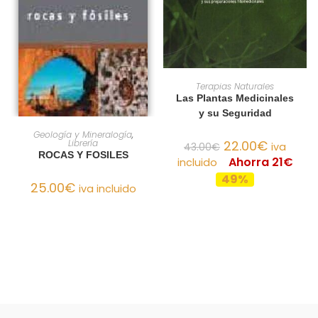
AÑADIR AL CARRITO
Terapias Naturales
Las Plantas Medicinales
y su Seguridad
AÑADIR AL CARRITO
Geología y Mineralogía
,
Librería
22.00
€
43.00
€
iva
ROCAS Y FOSILES
Ahorra 21€
incluido
49%
25.00
€
iva incluido