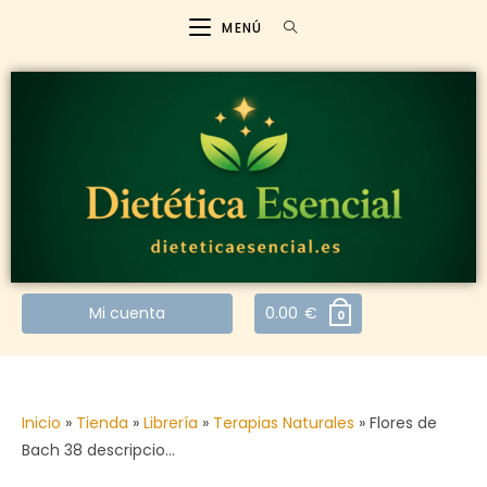
MENÚ
Mi cuenta
0.00
€
0
Inicio
»
Tienda
»
Librería
»
Terapias Naturales
»
Flores de
Bach 38 descripcio…