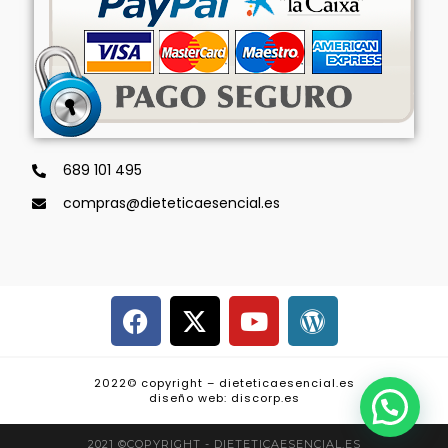
689 101 495
compras@dieteticaesencial.es
2022© copyright – dieteticaesencial.es
diseño web: discorp.es
2021 ©COPYRIGHT - DIETETICAESENCIAL.ES