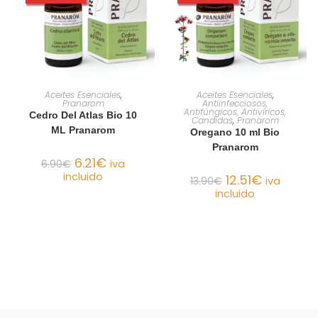
AÑADIR AL CARRITO
AÑADIR AL CARRITO
Aceites Esenciales
,
Aceites Esenciales
,
Pranarom
Antiinfecciosos,
Antifúngicos, Antivíricos,
Cedro Del Atlas Bio 10
Candidas
,
Pranarom
ML Pranarom
Oregano 10 ml Bio
Pranarom
6.21
€
6.90
€
iva
incluido
12.51
€
13.90
€
iva
incluido