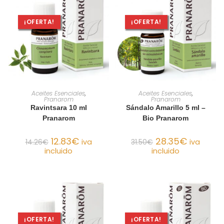
¡OFERTA!
¡OFERTA!
AÑADIR AL CARRITO
AÑADIR AL CARRITO
Aceites Esenciales
,
Aceites Esenciales
,
Pranarom
Pranarom
Ravintsara 10 ml
Sándalo Amarillo 5 ml –
Pranarom
Bio Pranarom
12.83
€
28.35
€
14.26
€
iva
31.50
€
iva
incluido
incluido
¡OFERTA!
¡OFERTA!