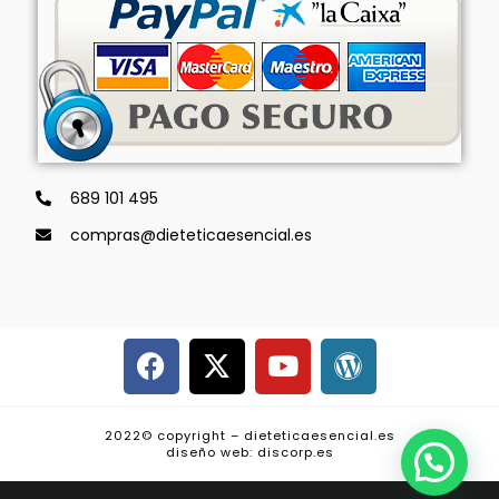
689 101 495
compras@dieteticaesencial.es
2022© copyright – dieteticaesencial.es
diseño web: discorp.es