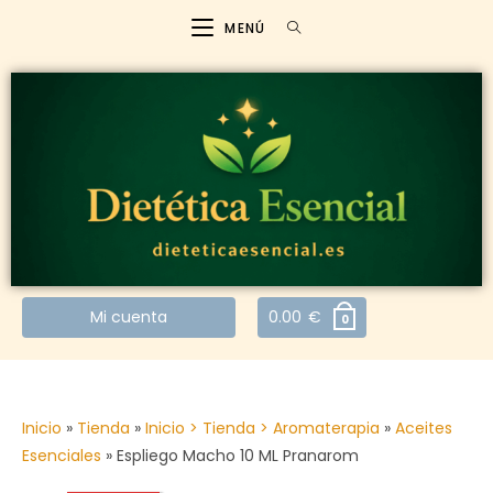
MENÚ
Mi cuenta
0.00
€
0
Inicio
»
Tienda
»
Inicio > Tienda > Aromaterapia
»
Aceites
Esenciales
»
Espliego Macho 10 ML Pranarom