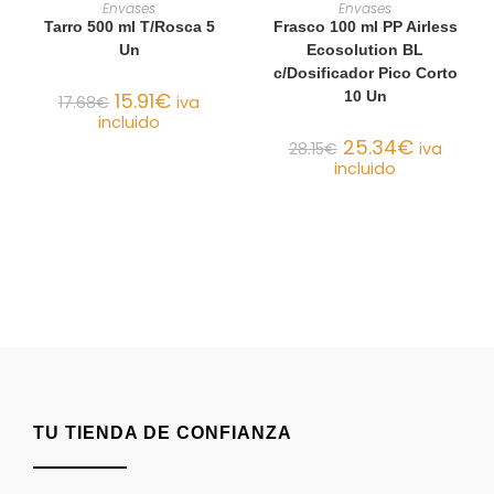
AÑADIR AL CARRITO
AÑADIR AL CARRITO
Envases
Envases
Tarro 500 ml T/Rosca 5
Frasco 100 ml PP Airless
Un
Ecosolution BL
c/Dosificador Pico Corto
15.91
€
10 Un
17.68
€
iva
incluido
25.34
€
28.15
€
iva
incluido
TU TIENDA DE CONFIANZA