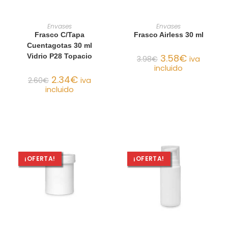
AÑADIR AL CARRITO
AÑADIR AL CARRITO
Envases
Envases
Frasco C/Tapa
Frasco Airless 30 ml
Cuentagotas 30 ml
Vidrio P28 Topacio
3.58
€
3.98
€
iva
incluido
2.34
€
2.60
€
iva
incluido
¡OFERTA!
¡OFERTA!