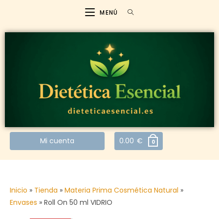
MENÚ
Mi cuenta
0.00
€
0
Inicio
»
Tienda
»
Materia Prima Cosmética Natural
»
Envases
»
Roll On 50 ml VIDRIO