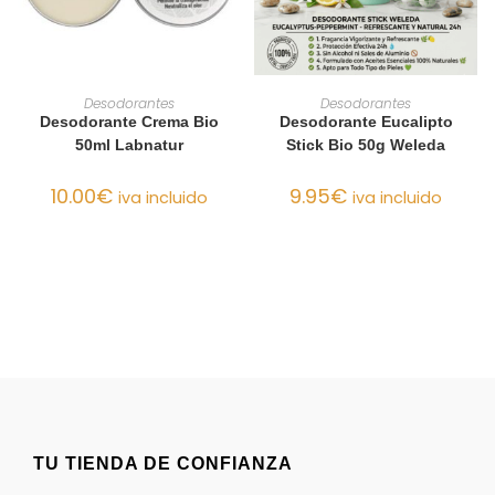
AÑADIR AL CARRITO
AÑADIR AL CARRITO
Desodorantes
Desodorantes
Desodorante Crema Bio
Desodorante Eucalipto
50ml Labnatur
Stick Bio 50g Weleda
10.00
€
9.95
€
iva incluido
iva incluido
TU TIENDA DE CONFIANZA