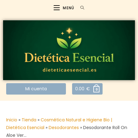
MENÚ
Mi cuenta
0.00
€
0
Inicio
»
Tienda
»
Cosmética Natural e Higiene Bio |
Dietética Esencial
»
Desodorantes
»
Desodorante Roll On
Aloe Ver…