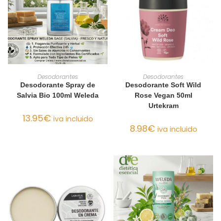
AÑADIR AL CARRITO
AÑADIR AL CARRITO
Desodorantes
Desodorantes
Desodorante Spray de
Desodorante Soft Wild
Salvia Bio 100ml Weleda
Rose Vegan 50ml
Urtekram
13.95
€
iva incluido
8.98
€
iva incluido