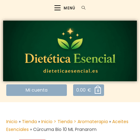
MENÚ
Mi cuenta
0.00
€
0
Inicio
»
Tienda
»
Inicio > Tienda > Aromaterapia
»
Aceites
Esenciales
»
Cúrcuma Bio 10 ML Pranarom