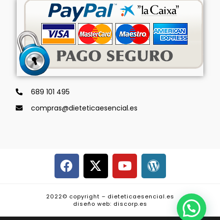
689 101 495
compras@dieteticaesencial.es
2022© copyright – dieteticaesencial.es
diseño web: discorp.es