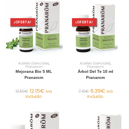
¡OFERTA!
¡OFERTA!
AÑADIR AL CARRITO
AÑADIR AL CARRITO
Aceites Esenciales
,
Aceites Esenciales
,
Pranarom
Pranarom
Mejorana Bio 5 ML
Árbol Del Te 10 ml
Pranarom
Pranarom
12.15
€
6.39
€
13.50
€
iva
7.10
€
iva
incluido
incluido