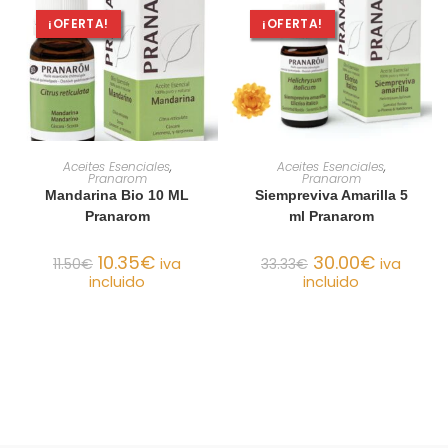
¡OFERTA!
¡OFERTA!
AÑADIR AL CARRITO
AÑADIR AL CARRITO
Aceites Esenciales
,
Aceites Esenciales
,
Pranarom
Pranarom
Mandarina Bio 10 ML
Siempreviva Amarilla 5
Pranarom
ml Pranarom
10.35
€
30.00
€
11.50
€
iva
33.33
€
iva
incluido
incluido