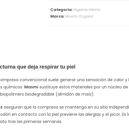
Categoría:
Higiene Intima
Marca:
Masmi Organic
turna que deja respirar tu piel
ompresa convencional suele generar una sensación de calor y h
es químicos.
Masmi
sustituye estos materiales por un núcleo d
biopolímero biodegradable (almidón de maíz).
es
aseguran que la compresa se mantenga en su sitio independie
odón en contacto con la piel previene las alergias y el picor. Es 
ato tras las primeras semanas.