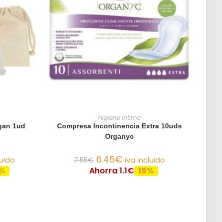
O
AÑADIR AL CARRITO
Higiene Intima
egan 1ud
Compresa Incontinencia Extra 10uds
Organyc
6.45
€
luido
7.55
€
iva incluido
%
Ahorra 1.1€
15%