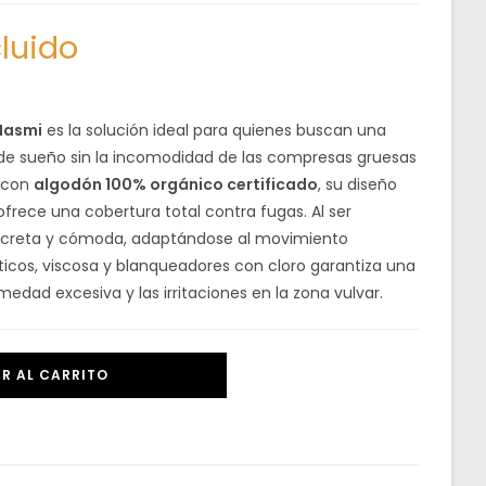
cluido
Masmi
es la solución ideal para quienes buscan una
de sueño sin la incomodidad de las compresas gruesas
e con
algodón 100% orgánico certificado
, su diseño
ofrece una cobertura total contra fugas. Al ser
screta y cómoda, adaptándose al movimiento
ticos, viscosa y blanqueadores con cloro garantiza una
medad excesiva y las irritaciones en la zona vulvar.
R AL CARRITO