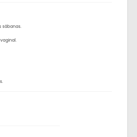
s sábanas.
vaginal.
s.