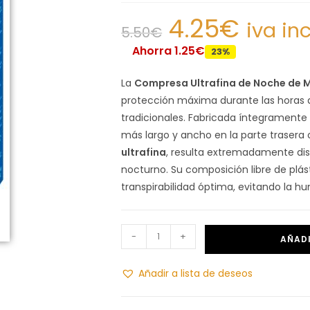
4.25
€
iva in
5.50
€
Ahorra 1.25€
23%
La
Compresa Ultrafina de Noche de 
protección máxima durante las horas 
tradicionales. Fabricada íntegrament
más largo y ancho en la parte trasera 
ultrafina
, resulta extremadamente di
nocturno. Su composición libre de plás
transpirabilidad óptima, evitando la hu
-
+
AÑADI
Añadir a lista de deseos