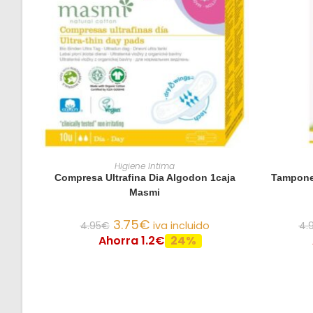
AÑADIR AL CARRITO
Higiene Intima
Compresa Ultrafina Dia Algodon 1caja
Tampone
Masmi
3.75
€
4.95
€
iva incluido
4.
Ahorra 1.2€
24%