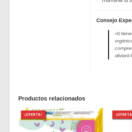
mantener la z
Consejo Expe
«Si tien
orgánico
compresa
aliviará
Productos relacionados
¡OFERTA!
¡OFERTA