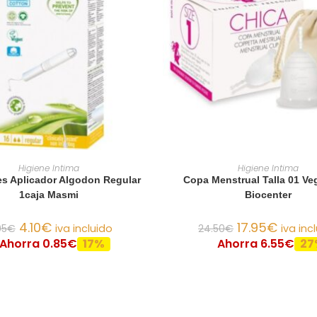
AÑADIR AL CARRITO
AÑADIR AL CARRIT
Higiene Intima
Higiene Intima
s Aplicador Algodon Regular
Copa Menstrual Talla 01 V
1caja Masmi
Biocenter
4.10
€
17.95
€
95
€
iva incluido
24.50
€
iva inc
Ahorra 0.85€
17%
Ahorra 6.55€
27