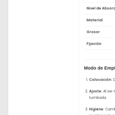
Nivel de Absor
Material
Grosor
Fijación
Modo de Emp
Colocación:
D
Ajuste:
Al ser
tumbada.
Higiene:
Cambi