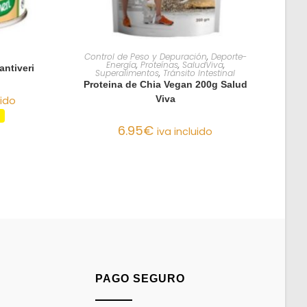
O
AÑADIR AL CARRITO
Control de Peso y Depuración
,
Deporte-
Energía
,
Proteínas
,
SaludViva
,
antiveri
Superalimentos
,
Tránsito Intestinal
Proteina de Chia Vegan 200g Salud
Viva
uido
6.95
€
iva incluido
PAGO SEGURO