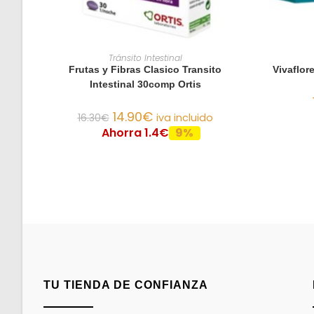
AÑADIR AL CARRITO
Tránsito Intestinal
Frutas y Fibras Clasico Transito
Vivaflor
Intestinal 30comp Ortis
14.90
€
16.30
€
iva incluido
Ahorra 1.4€
9%
TU TIENDA DE CONFIANZA