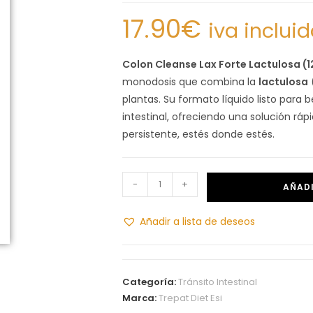
17.90
€
iva inclui
Colon Cleanse Lax Forte Lactulosa (1
monodosis que combina la
lactulosa
plantas. Su formato líquido listo para
intestinal, ofreciendo una solución ráp
persistente, estés donde estés.
-
+
AÑADI
Añadir a lista de deseos
Categoría:
Tránsito Intestinal
Marca:
Trepat Diet Esi