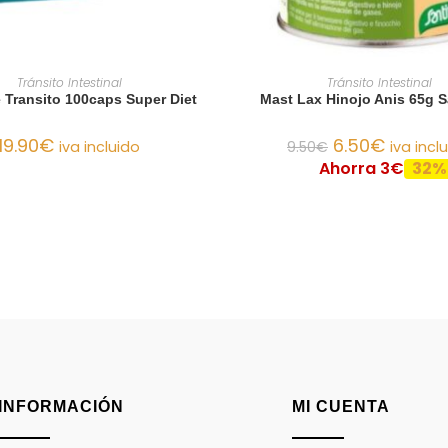
AÑADIR AL CARRITO
AÑADIR AL CARRIT
Tránsito Intestinal
Tránsito Intestinal
e Transito 100caps Super Diet
Mast Lax Hinojo Anis 65g S
19.90
€
6.50
€
iva incluido
9.50
€
iva incl
Ahorra 3€
32%
INFORMACIÓN
MI CUENTA