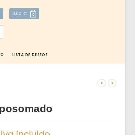
0.00
€
0
TO
LISTA DE DESEOS
iposomado
iva incluido