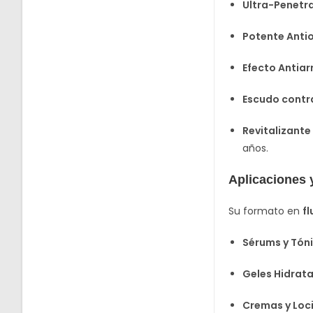
Ultra-Penetr
Potente Anti
Efecto Antiar
Escudo contra
Revitalizante 
años.
Aplicaciones y
Su formato en
fl
Sérums y Tóni
Geles Hidrata
Cremas y Loc