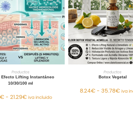
LECCIONAR OPCIONES
SELECCIONAR OPCIO
Productos
Productos
 Efecto Lifting Instantáneo
Botox Vegetal
10/30/100 ml
8.24
€
-
35.78
€
iva i
€
-
21.29
€
iva incluido