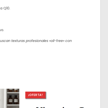
a Q10.
vo.
buscan texturas profesionales «oil-free» con
¡OFERTA!