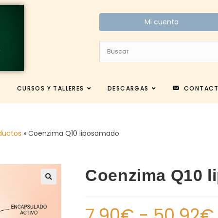
Mi cuenta
CURSOS Y TALLERES
DESCARGAS
CONTAC
ductos
»
Coenzima Q10 liposomado
Coenzima Q10 l
7.90
€
-
50.92
€