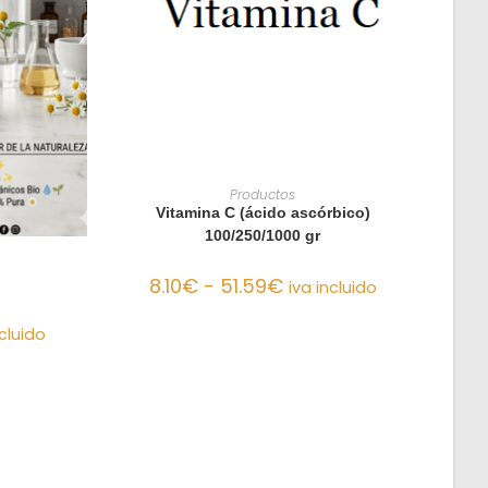
SELECCIONAR OPCIONES
Productos
Vitamina C (ácido ascórbico)
100/250/1000 gr
NES
8.10
€
-
51.59
€
iva incluido
ncluido