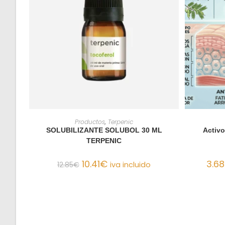
AÑADIR AL CARRITO
SE
Productos
,
Terpenic
SOLUBILIZANTE SOLUBOL 30 ML
Activo
TERPENIC
10.41
€
3.68
12.85
€
iva incluido