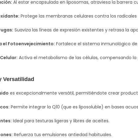
ación:
Al estar encapsulada en liposomas, atraviesa la barrera c
oxidante:
Protege las membranas celulares contra los radicales li
rugas:
Suaviza las líneas de expresión existentes y retrasa la ap
 el Fotoenvejecimiento:
Fortalece el sistema inmunológico de la
Celular:
Activa el metabolismo de las células, compensando la p
 Versatilidad
uido
es excepcionalmente versátil, permitiéndote crear product
cos:
Permite integrar la Q10 (que es liposoluble) en bases acuo
ntes:
Ideal para texturas ligeras y libres de aceites.
iones:
Refuerza tus emulsiones antiedad habituales.