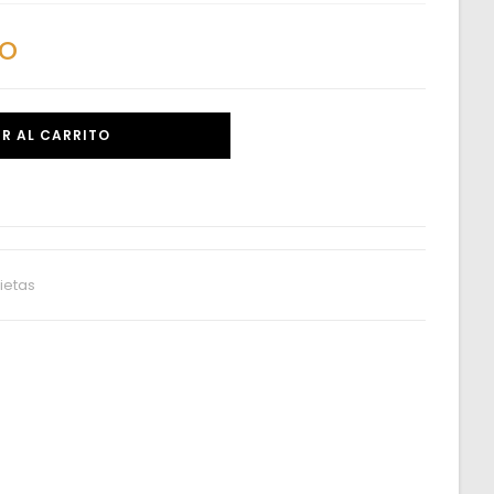
do
R AL CARRITO
ietas