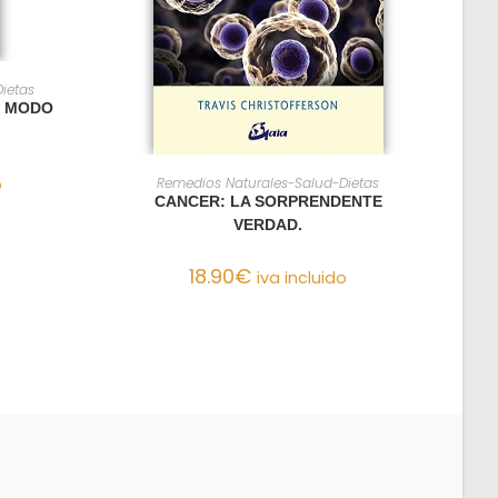
O
ietas
E MODO
AÑADIR AL CARRITO
o
Remedios Naturales-Salud-Dietas
CANCER: LA SORPRENDENTE
VERDAD.
18.90
€
iva incluido