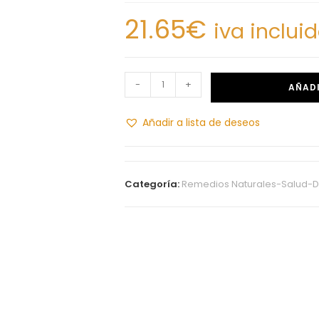
21.65
€
iva inclui
-
+
AÑADI
Añadir a lista de deseos
Categoría:
Remedios Naturales-Salud-D