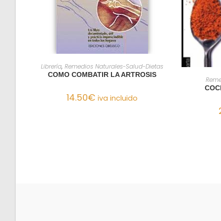
AÑADIR AL CARRITO
Librería
,
Remedios Naturales-Salud-Dietas
COMO COMBATIR LA ARTROSIS
Reme
COC
14.50
€
iva incluido