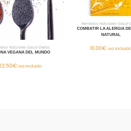
AÑADIR AL CARRIT
Remedios Naturales-Salud-D
COMBATIR LA ALERGIA D
NATURAL
AÑADIR AL CARRITO
10.00
€
dios Naturales-Salud-Dietas
iva incluid
INA VEGANA DEL MUNDO
22.50
€
iva incluido