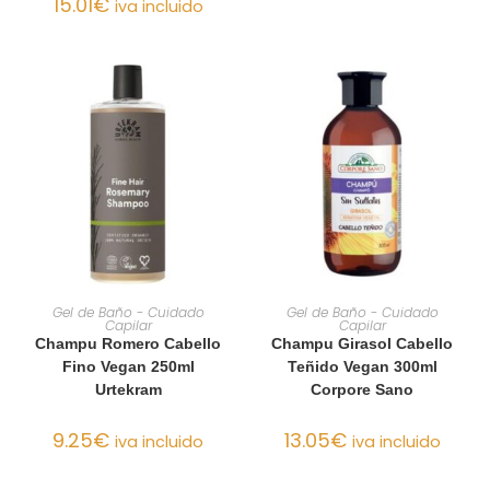
15.01
€
iva incluido
AÑADIR AL CARRITO
AÑADIR AL CARRITO
Gel de Baño - Cuidado
Gel de Baño - Cuidado
Capilar
Capilar
Champu Romero Cabello
Champu Girasol Cabello
Fino Vegan 250ml
Teñido Vegan 300ml
Urtekram
Corpore Sano
9.25
€
13.05
€
iva incluido
iva incluido