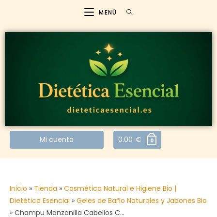
MENÚ
Mi cuenta
0.00
€
0
Inicio
»
Tienda
»
Cosmética Natural e Higiene Bio |
Dietética Esencial
»
Geles de Baño Naturales y Jabones Bio
»
Champu Manzanilla Cabellos C…