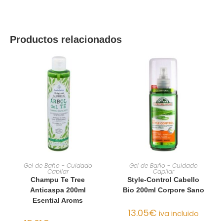
Productos relacionados
AÑADIR AL CARRITO
AÑADIR AL CARRITO
Gel de Baño - Cuidado
Gel de Baño - Cuidado
Capilar
Capilar
Champu Te Tree
Style-Control Cabello
Anticaspa 200ml
Bio 200ml Corpore Sano
Esential Aroms
13.05
€
iva incluido