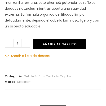
manzanilla romana, este champú potencia los reflejos
dorados naturales mientras aporta una suavidad
extrema. Su fórmula orgánica certificada limpia
delicadamente, dejando el cabello luminoso, ligero y con
un aspecto saludable.
-
+
AÑADIR AL CARRITO
Añadir a lista de deseos
Categoría:
Gel de Baño - Cuidado Capilar
Marca:
Urtekram