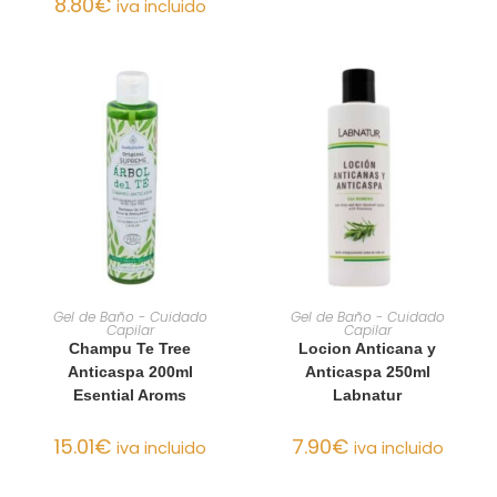
8.80
€
iva incluido
AÑADIR AL CARRITO
AÑADIR AL CARRITO
Gel de Baño - Cuidado
Gel de Baño - Cuidado
Capilar
Capilar
Champu Te Tree
Locion Anticana y
Anticaspa 200ml
Anticaspa 250ml
Esential Aroms
Labnatur
15.01
€
7.90
€
iva incluido
iva incluido