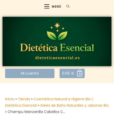
MENÚ
Mi cuenta
0.00
€
0
Inicio
»
Tienda
»
Cosmética Natural e Higiene Bio |
Dietética Esencial
»
Geles de Baño Naturales y Jabones Bio
»
Champu Manzanilla Cabellos C…