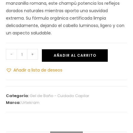
manzanilla romana, este champú potencia los reflejos
dorados naturales mientras aporta una suavidad
extrema. Su fórmula orgánica certificada limpia
delicadamente, dejando el cabello luminoso, ligero y con
un aspecto saludable.
-
+
AÑADIR AL CARRITO
Añadir a lista de deseos
Categoría:
Gel de Baño - Cuidado Capilar
Marca:
Urtekram