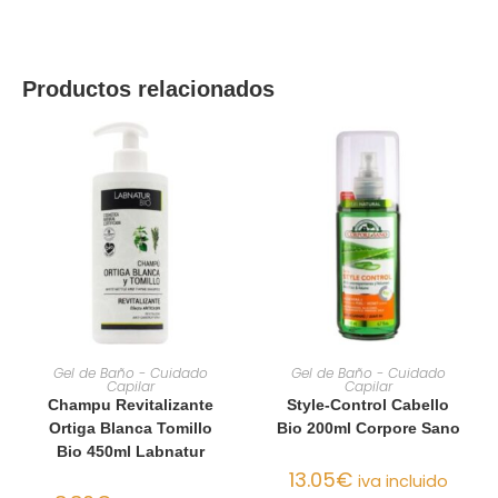
Productos relacionados
AÑADIR AL CARRITO
AÑADIR AL CARRITO
Gel de Baño - Cuidado
Gel de Baño - Cuidado
Capilar
Capilar
Champu Revitalizante
Style-Control Cabello
Ortiga Blanca Tomillo
Bio 200ml Corpore Sano
Bio 450ml Labnatur
13.05
€
iva incluido