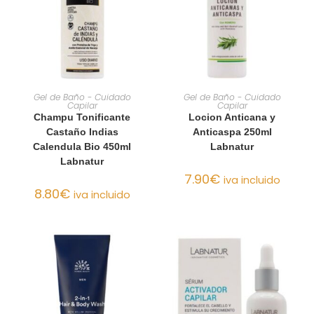
AÑADIR AL CARRITO
AÑADIR AL CARRITO
Gel de Baño - Cuidado
Gel de Baño - Cuidado
Capilar
Capilar
Champu Tonificante
Locion Anticana y
Castaño Indias
Anticaspa 250ml
Calendula Bio 450ml
Labnatur
Labnatur
7.90
€
iva incluido
8.80
€
iva incluido