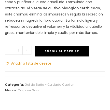
sebo y purificar el cuero cabelludo. Formulado con
extracto de
Té Verde de cultivo biológico certificado
,
este champú elimina las impurezas y regula la secreción
sebácea sin agredir la fibra capilar. Su fórmula ligera y
refrescante devuelve el volumen y la vitalidad al cabello
graso, manteniéndolo limpio y suelto por más tiempo.
-
+
AÑADIR AL CARRITO
Añadir a lista de deseos
Categoría:
Gel de Baño - Cuidado Capilar
Marca:
Corpore Sano