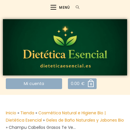
MENÚ
Mi cuenta
0.00
€
0
Inicio
»
Tienda
»
Cosmética Natural e Higiene Bio |
Dietética Esencial
»
Geles de Baño Naturales y Jabones Bio
»
Champu Cabellos Grasos Te Ve…