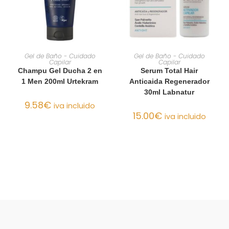
AÑADIR AL CARRITO
AÑADIR AL CARRITO
Gel de Baño - Cuidado
Gel de Baño - Cuidado
Capilar
Capilar
Champu Gel Ducha 2 en
Serum Total Hair
1 Men 200ml Urtekram
Anticaida Regenerador
30ml Labnatur
9.58
€
iva incluido
15.00
€
iva incluido