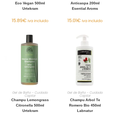
Eco Vegan 500ml
Anticaspa 200ml
Urtekram
Esential Aroms
15.89
€
15.01
€
iva incluido
iva incluido
AÑADIR AL CARRITO
AÑADIR AL CARRITO
Gel de Baño - Cuidado
Gel de Baño - Cuidado
Capilar
Capilar
Champu Lemongrass
Champu Arbol Te
Citronella 500ml
Romero Bio 450ml
Urtekram
Labnatur