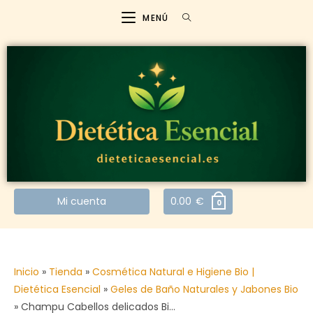
MENÚ
Mi cuenta
0.00
€
0
Inicio
»
Tienda
»
Cosmética Natural e Higiene Bio |
Dietética Esencial
»
Geles de Baño Naturales y Jabones Bio
»
Champu Cabellos delicados Bi…