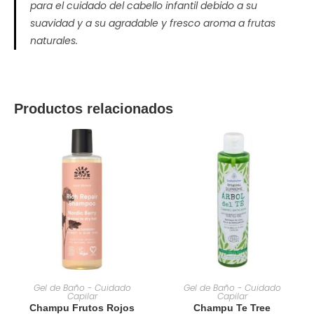
para el cuidado del cabello infantil debido a su
suavidad y a su agradable y fresco aroma a frutas
naturales.
Productos relacionados
AÑADIR AL CARRITO
AÑADIR AL CARRITO
Gel de Baño - Cuidado
Gel de Baño - Cuidado
Capilar
Capilar
Champu Frutos Rojos
Champu Te Tree