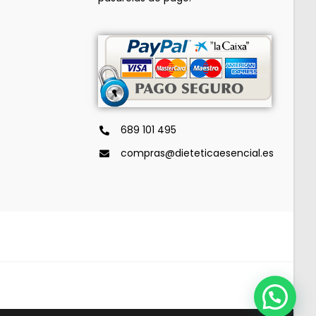
689 101 495
compras@dieteticaesencial.es