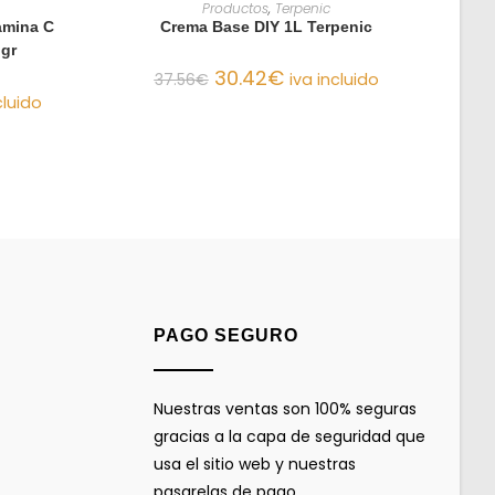
NES
LEER MÁS
Productos
,
Terpenic
tamina C
Crema Base DIY 1L Terpenic
 gr
30.42
€
37.56
€
iva incluido
cluido
PAGO SEGURO
Nuestras ventas son 100% seguras
gracias a la capa de seguridad que
usa el sitio web y nuestras
pasarelas de pago.