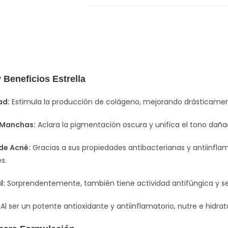
 Beneficios Estrella
ad:
Estimula la producción de colágeno, mejorando drásticamente
 Manchas:
Aclara la pigmentación oscura y unifica el tono dañad
de Acné:
Gracias a sus propiedades antibacterianas y antiinflam
s.
l:
Sorprendentemente, también tiene actividad antifúngica y se ut
Al ser un potente antioxidante y antiinflamatorio, nutre e hidrat