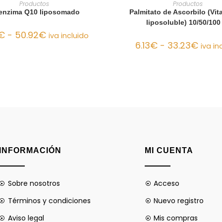
LECCIONAR OPCIONES
SELECCIONAR OPCIO
Productos
Productos
enzima Q10 liposomado
Palmitato de Ascorbilo (Vi
liposoluble) 10/50/100
€
-
50.92
€
iva incluido
6.13
€
-
33.23
€
iva in
INFORMACIÓN
MI CUENTA
Sobre nosotros
Acceso
Términos y condiciones
Nuevo registro
Aviso legal
Mis compras