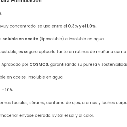
para Formulación
l
.
Muy concentrado, se usa entre el
0.3% y el 1.0%
.
s
soluble en aceite
(liposoluble) e insoluble en agua.
toestable, es seguro aplicarlo tanto en rutinas de mañana como
:
Aprobado por
COSMOS
, garantizando su pureza y sostenibilida
ble en aceite, insoluble en agua.
 – 1.0%.
emas faciales, sérums, contorno de ojos, cremas y leches corpo
lmacenar envase cerrado. Evitar el sol y al calor.