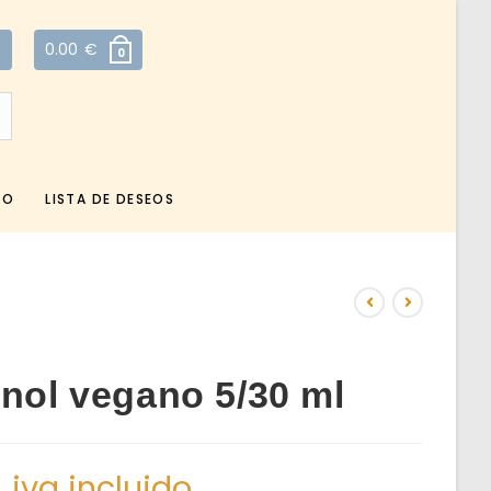
0.00
€
0
TO
LISTA DE DESEOS
inol vegano 5/30 ml
€
iva incluido