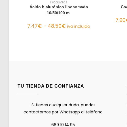
SELECCIONAR OPCIONES
SE
Productos
Ácido hialurónico liposomado
Co
10/50/100 ml
7.90
7.47
€
-
48.59
€
iva incluido
TU TIENDA DE CONFIANZA
Si tienes cualquier duda, puedes
contactarnos por Whatsapp al teléfono
689 10 14 95.