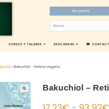
Mi cuenta
CURSOS Y TALLERES
DESCARGAS
CONTAC
ductos
»
Bakuchiol – Retinol vegano…
Bakuchiol – Ret
17.23
€
-
93.92