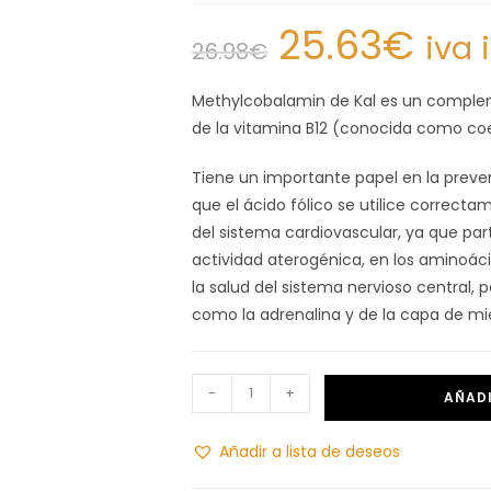
25.63
€
iva 
26.98
€
Methylcobalamin de Kal es un comple
de la vitamina B12 (conocida como co
Tiene un importante papel en la preve
que el ácido fólico se utilice correct
del sistema cardiovascular, ya que par
actividad aterogénica, en los aminoác
la salud del sistema nervioso central, 
como la adrenalina y de la capa de mie
-
+
AÑADI
Añadir a lista de deseos