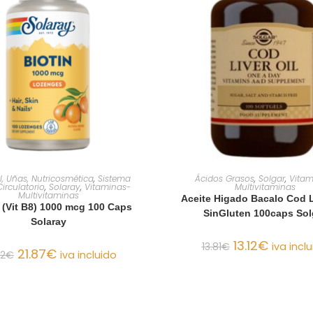
AÑADIR AL CARRITO
AÑADIR AL CARRIT
el, Uñas, Nutricosmética
,
Sistema
Ácidos Grasos
,
Solgar
,
Vitam
irculatorio
,
Solaray
,
Vitaminas-
Multivitaminas
Multivitaminas
Aceite Higado Bacalo Cod L
 (Vit B8) 1000 mcg 100 Caps
SinGluten 100caps Sol
Solaray
13.12
€
13.81
€
iva incl
21.87
€
02
€
iva incluido