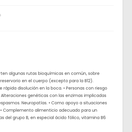
s
rten algunas rutas bioquímicas en común, sobre
reservorio en el cuerpo (excepto para la B12).
rápida disolución en la boca. • Personas con riesgo
• Alteraciones genéticas con las enzimas implicadas
 y espasmos. Neuropatías. • Como apoyo a situaciones
os. • Complemento alimenticio adecuado para un
 del grupo B, en especial ácido fólico, vitamina B6