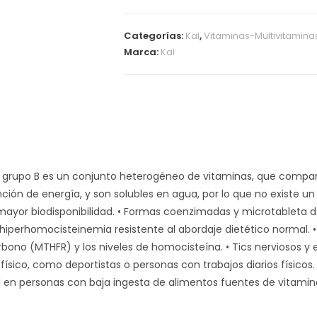
Categorías:
Kal
,
Vitaminas-Multivitamina
Marca:
Kal
l grupo B es un conjunto heterogéneo de vitaminas, que compa
ción de energía, y son solubles en agua, por lo que no existe un 
ayor biodisponibilidad. • Formas coenzimadas y microtableta de 
 hiperhomocisteinemia resistente al abordaje dietético normal. 
arbono (MTHFR) y los niveles de homocisteína. • Tics nerviosos
 físico, como deportistas o personas con trabajos diarios físic
 en personas con baja ingesta de alimentos fuentes de vitaminas