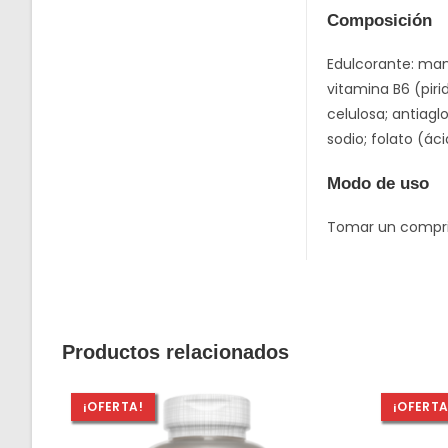
Composición
Edulcorante: mani
vitamina B6 (piri
celulosa; antiagl
sodio; folato (ác
Modo de uso
Tomar un comprim
Productos relacionados
¡OFERTA!
¡OFERTA