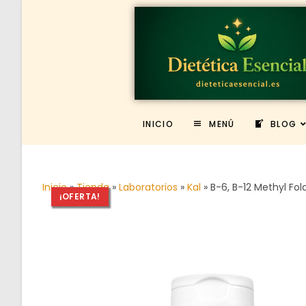
INICIO
MENÚ
BLOG
Inicio
»
Tienda
»
Laboratorios
»
Kal
»
B-6, B-12 Methyl Fol
¡OFERTA!