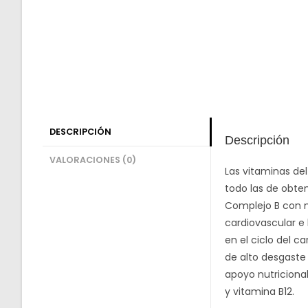
DESCRIPCIÓN
Descripción
VALORACIONES (0)
Las vitaminas de
todo las de obten
Complejo B con m
cardiovascular e
en el ciclo del c
de alto desgaste
apoyo nutricional
y vitamina B12.