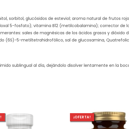
tol, sorbitol, glucósidos de esteviol; aroma natural de frutos roj
doxal 5-fosfato); vitamina B12 (metilcobalamina); corrector de la
omerantes: sales de magnésicas de los ácidos grasos y dióxido de
ido (6S)-5-metiltetrahidrofólico, sal de glucosamina, Quatrefolic
ido sublingual al día, dejándolo disolver lentamente en la boc
!
¡OFERTA!