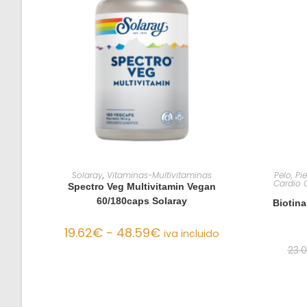
SELECCIONAR OPCIONES
Solaray
,
Vitaminas-Multivitaminas
Pelo, Pi
Cardio C
Spectro Veg Multivitamin Vegan
60/180caps Solaray
Biotina
19.62
€
-
48.59
€
iva incluido
23.