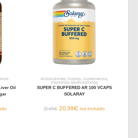
O
AÑADIR AL CARRITO
inas-
Antioxidantes
,
Solaray
,
Suplementos
,
Vitaminas-Multivitaminas
iver Oil
SUPER C BUFFERED AR 100 VCAPS
gar
SOLARAY
20.38
€
uido
21.45
€
iva incluido