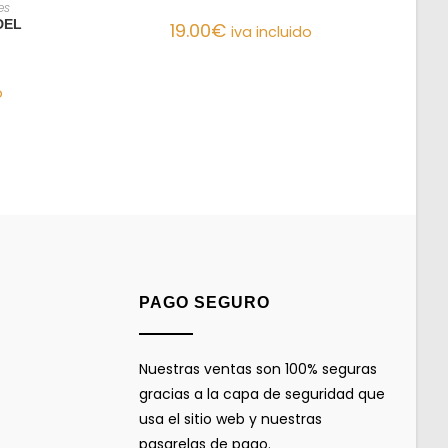
O
es
DEL
19.00
€
iva incluido
o
PAGO SEGURO
Nuestras ventas son 100% seguras
gracias a la capa de seguridad que
usa el sitio web y nuestras
pasarelas de pago.