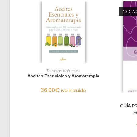
AGOTA
AÑADIR AL CARRITO
Terapias Naturales
Aceites Esenciales y Aromaterapia
36.00
€
iva incluido
GUÍA P
F