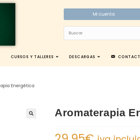
Mi cuenta
CURSOS Y TALLERES
DESCARGAS
CONTAC
apia Energética
Aromaterapia En
29.95
€
iva inclui