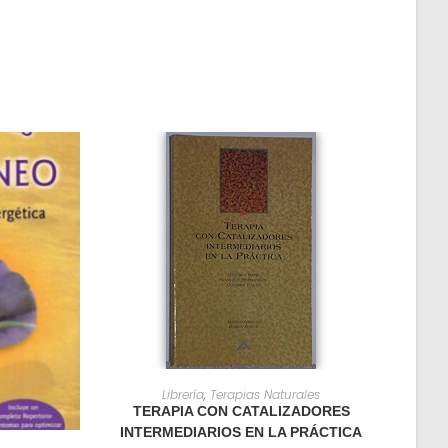
AÑADIR AL CARRITO
Librería
,
Terapias Naturales
TERAPIA CON CATALIZADORES
INTERMEDIARIOS EN LA PRÁCTICA