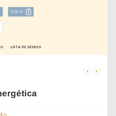
0.00
€
0
TO
LISTA DE DESEOS
ergética
do