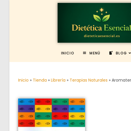
INICIO
MENÚ
BLOG
Inicio
»
Tienda
»
Librería
»
Terapias Naturales
»
Aromater