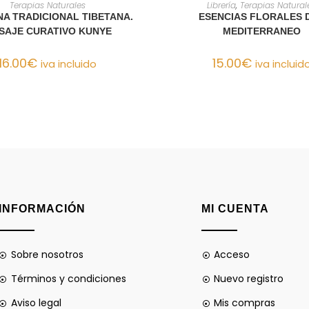
AÑADIR AL CARRITO
AÑADIR AL CARRIT
Terapias Naturales
Librería
,
Terapias Natural
NA TRADICIONAL TIBETANA.
ESENCIAS FLORALES 
SAJE CURATIVO KUNYE
MEDITERRANEO
16.00
€
15.00
€
iva incluido
iva incluid
INFORMACIÓN
MI CUENTA
Sobre nosotros
Acceso
Términos y condiciones
Nuevo registro
Aviso legal
Mis compras