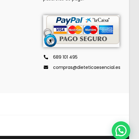
689 101 495
compras@dieteticaesencial.es