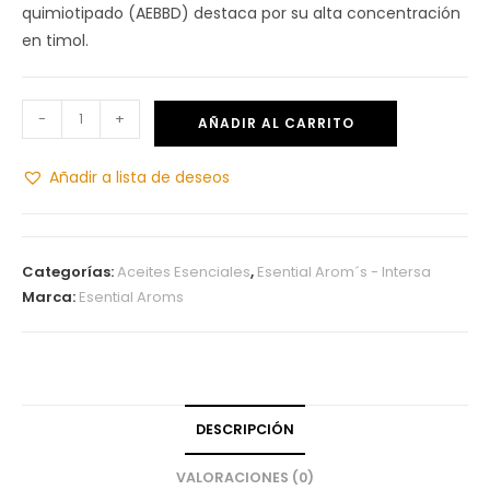
quimiotipado (AEBBD) destaca por su alta concentración
en timol.
-
+
AÑADIR AL CARRITO
Añadir a lista de deseos
Categorías:
Aceites Esenciales
,
Esential Arom´s - Intersa
Marca:
Esential Aroms
DESCRIPCIÓN
VALORACIONES (0)