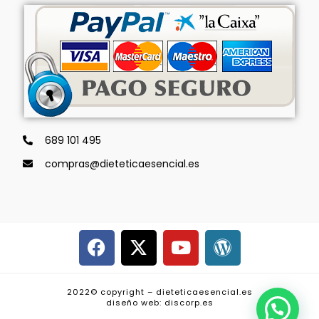
689 101 495
compras@dieteticaesencial.es
2022© copyright – dieteticaesencial.es
diseño web: discorp.es