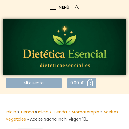
MENÚ
Mi cuenta
0.00
€
0
Inicio
»
Tienda
»
Inicio > Tienda > Aromaterapia
»
Aceites
Vegetales
»
Aceite Sacha Inchi Virgen 10…