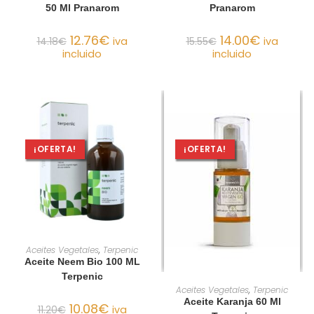
50 Ml Pranarom
Pranarom
12.76
€
14.00
€
14.18
€
iva
15.55
€
iva
incluido
incluido
¡OFERTA!
¡OFERTA!
AÑADIR AL CARRITO
Aceites Vegetales
,
Terpenic
Aceite Neem Bio 100 ML
Terpenic
AÑADIR AL CARRITO
Aceites Vegetales
,
Terpenic
Aceite Karanja 60 Ml
10.08
€
11.20
€
iva