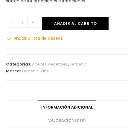
sufren de inflamaciones e irritaciones.
-
+
AÑADIR AL CARRITO
Añadir a lista de deseos
Categorías:
Aceites Vegetales
,
Terpenic
Marca:
Terpenic Labs
INFORMACIÓN ADICIONAL
VALORACIONES (0)