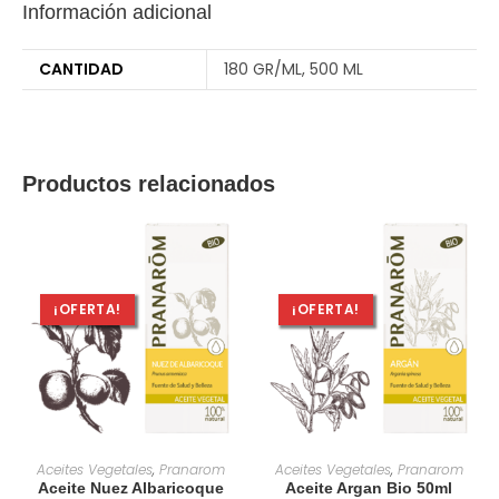
Información adicional
CANTIDAD
180 GR/ML, 500 ML
Productos relacionados
¡OFERTA!
¡OFERTA!
AÑADIR AL CARRITO
AÑADIR AL CARRITO
Aceites Vegetales
,
Pranarom
Aceites Vegetales
,
Pranarom
Aceite Nuez Albaricoque
Aceite Argan Bio 50ml