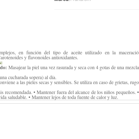
l
e
m
a
n
a
5
plejos, en función del tipo de aceite utilizado en la maceració
m
Carotenoides y flavonoides antioxidantes.
s:
l
ado:
Masajear la piel una vez rasurada y seca con 4 gotas de una mezcl
P
una cucharada sopera) al día.
r
nviene a las pieles secas y sensibles. Se utiliza en caso de grietas, rugo
a
sis recomendada. • Mantener fuera del alcance de los niños pequeños. •
n
vida saludable. • Mantener lejos de toda fuente de calor y luz.
a
r
o
m