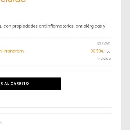
 con propiedades antiinflamatorias, antialérgicas y
33.92
€
ml Pranarom
30.53
€
iva
incluido
R AL CARRITO
m