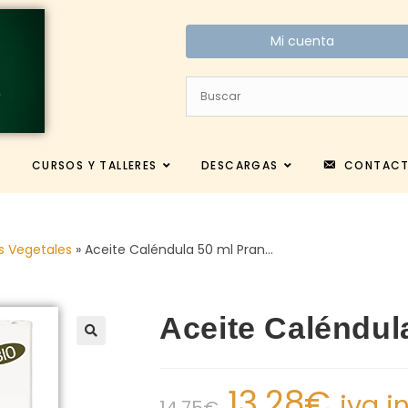
Mi cuenta
CURSOS Y TALLERES
DESCARGAS
CONTAC
s Vegetales
»
Aceite Caléndula 50 ml Pran…
Aceite Caléndul
13.28
€
iva i
14.75
€