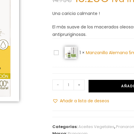
Una caricia calmante !
El más suave de los macerados oleosos,
antipruriginosas.
M
1
×
Manzanilla Alemana 5
a
n
z
a
-
+
AÑADI
n
i
Añadir a lista de deseos
l
l
a
Categorías:
Aceites Vegetales
,
Pranaro
A
Marca:
Pranarom