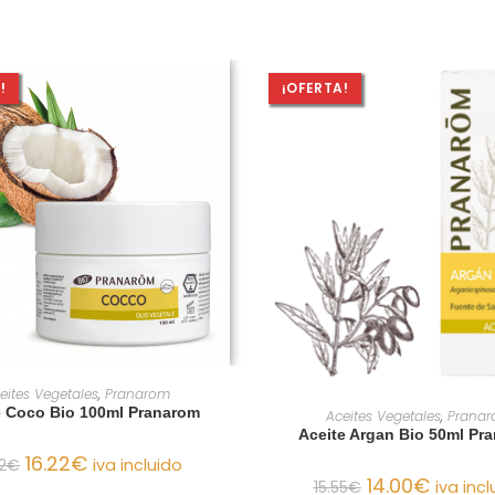
!
¡OFERTA!
AÑADIR AL CARRITO
eites Vegetales
,
Pranarom
AÑADIR AL CARRIT
e Coco Bio 100ml Pranarom
Aceites Vegetales
,
Prana
Aceite Argan Bio 50ml Pr
16.22
€
2
€
iva incluido
14.00
€
15.55
€
iva incl