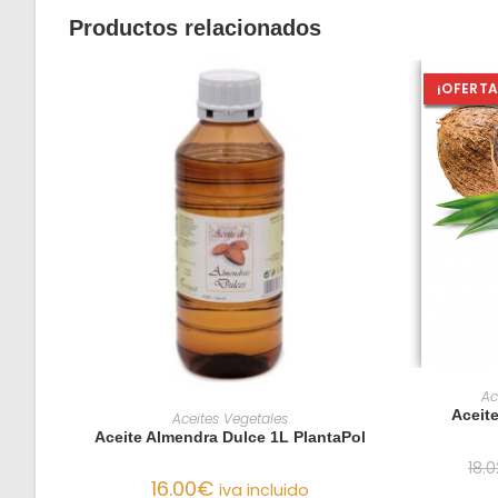
Productos relacionados
¡OFERTA
Ac
AÑADIR AL CARRITO
Aceit
Aceites Vegetales
Aceite Almendra Dulce 1L PlantaPol
18.0
16.00
€
iva incluido