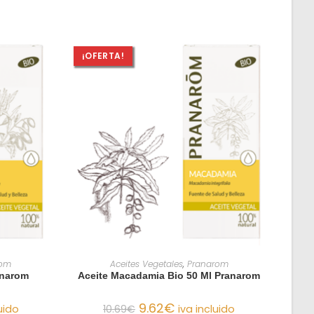
¡OFERTA!
O
AÑADIR AL CARRITO
rom
Aceites Vegetales
,
Pranarom
anarom
Aceite Macadamia Bio 50 Ml Pranarom
9.62
€
uido
10.69
€
iva incluido