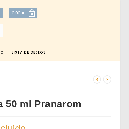
0.00
€
0
TO
LISTA DE DESEOS
a 50 ml Pranarom
ncluido