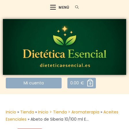
MENÚ
Mi cuenta
0.00
€
0
Inicio
»
Tienda
»
Inicio > Tienda > Aromaterapia
»
Aceites
Esenciales
»
Abeto de Siberia 10/100 ml E…