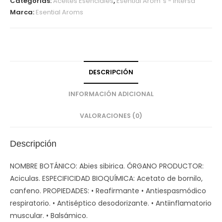
Categorías:
Aceites Esenciales
,
Esential Arom´s - Intersa
Marca:
Esential Aroms
DESCRIPCIÓN
INFORMACIÓN ADICIONAL
VALORACIONES (0)
Descripción
NOMBRE BOTÁNICO: Abies sibirica. ÓRGANO PRODUCTOR:
Aciculas. ESPECIFICIDAD BIOQUÍMICA: Acetato de bornilo,
canfeno. PROPIEDADES: • Reafirmante • Antiespasmódico
respiratorio. • Antiséptico desodorizante. • Antiinflamatorio
muscular. • Balsámico.