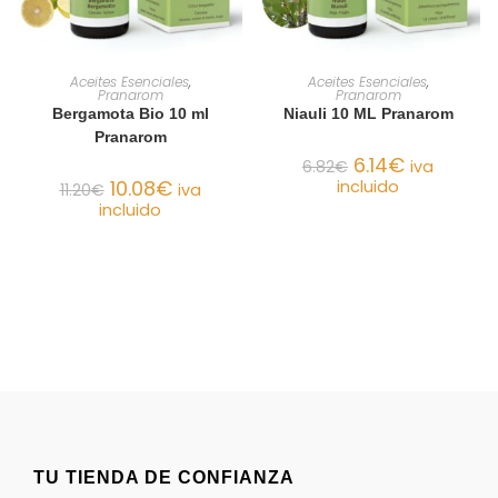
AÑADIR AL CARRITO
AÑADIR AL CARRITO
Aceites Esenciales
,
Aceites Esenciales
,
Pranarom
Pranarom
Bergamota Bio 10 ml
Niauli 10 ML Pranarom
Pranarom
6.14
€
6.82
€
iva
10.08
€
incluido
11.20
€
iva
incluido
TU TIENDA DE CONFIANZA