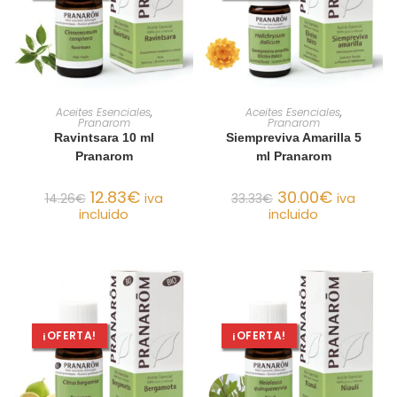
AÑADIR AL CARRITO
AÑADIR AL CARRITO
Aceites Esenciales
,
Aceites Esenciales
,
Pranarom
Pranarom
Ravintsara 10 ml
Siempreviva Amarilla 5
Pranarom
ml Pranarom
12.83
€
30.00
€
14.26
€
iva
33.33
€
iva
incluido
incluido
¡OFERTA!
¡OFERTA!